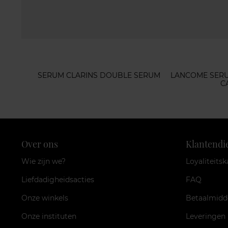
SERUM CLARINS DOUBLE SERUM
LANCOME SER
C
Over ons
Klantendi
Wie zijn we?
Loyaliteitsk
Liefdadigheidsacties
FAQ
Onze winkels
Betaalmidd
Onze instituten
Leveringen