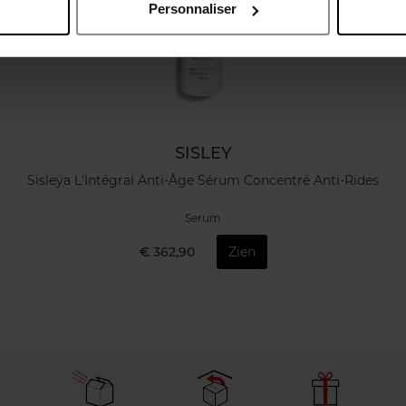
Personnaliser
SISLEY
Sisleÿa L'Intégral Anti-Âge Sérum Concentré Anti-Rides
Serum
€ 362,90
Zien