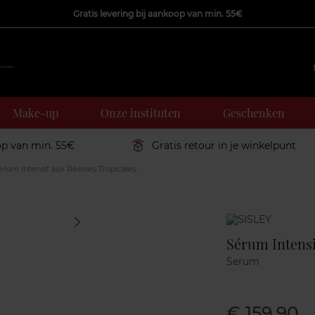
Gratis levering bij aankoop van min. 55€
Make-up
Onze instituten
Geschenken
op van min. 55€
Gratis retour in je winkelpunt
rum Intensif aux Résines Tropicales
Marque
Sérum Intensi
Serum
€ 159,90