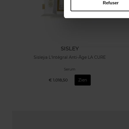
Refuser
SISLEY
Sisleÿa L'Intégral Anti-Âge LA CURE
Serum
€ 1.018,50
Zien