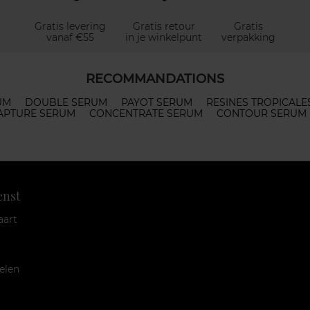
Gratis levering
Gratis retour
Gratis
vanaf €55
in je winkelpunt
verpakking
RECOMMANDATIONS
UM
DOUBLE SERUM
PAYOT SERUM
RESINES TROPICALE
APTURE SERUM
CONCENTRATE SERUM
CONTOUR SERUM
enst
aart
elen