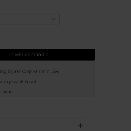
In winkelmandje
ring bij aankoop van min. 55€
r in je winkelpunt
akking