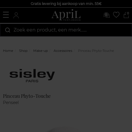
Gratis levering bij aankoop van min. 55€
0
Zoek een product, een merk…...
Home
Shop
Make-up
Accessoires
Pinceau Phyto-Touche
Marque
Klantenreviews
Pinceau Phyto-Touche
Penseel