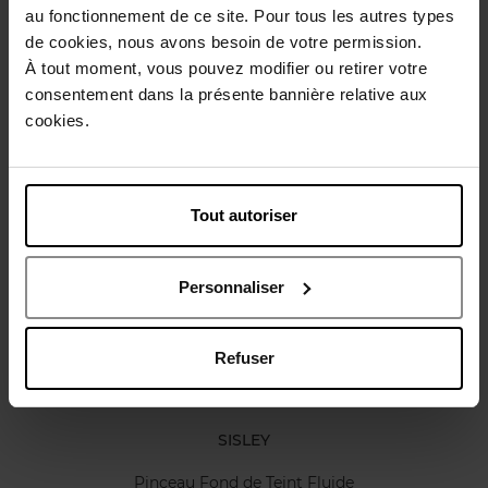
Gebruiksadvies
au fonctionnement de ce site. Pour tous les autres types
de cookies, nous avons besoin de votre permission.
À tout moment, vous pouvez modifier ou retirer votre
Karakteristieken
consentement dans la présente bannière relative aux
cookies.
Review
Beleid inzake klantbeoordelingen
Tout autoriser
Nog iets vergeten ?
Personnaliser
Refuser
SISLEY
Pinceau Fond de Teint Fluide