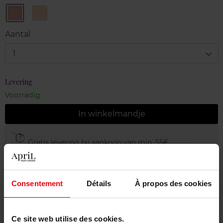
Trio
Trio
Miel
Pêche
Cannelle
Dorée
Aantal
1
Levering
Voorradig
In winkelmandje
Gratis levering bij aankoop van min. 55€
Gratis retour in je winkelpunt
Gratis verpakking
Consentement
Détails
À propos des cookies
Ce site web utilise des cookies.