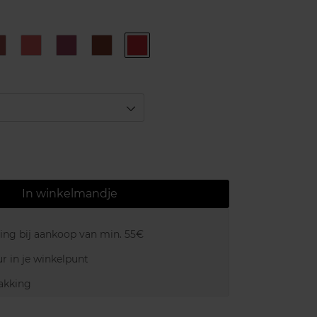
3
4
5
6
Ruby
Rose
Rose
Burgundy
Chocolat
N°7
Thé
Passion
In winkelmandje
ring bij aankoop van min. 55€
r in je winkelpunt
akking