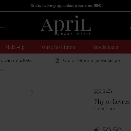
Gratis levering bij aankoop van min. 55€
Make-up
Onze instituten
Geschenken
op van min. 55€
Gratis retour in je winkelpunt
ect
Marque
Phyto-Lèvres 
Lippotlood
€ 50,50