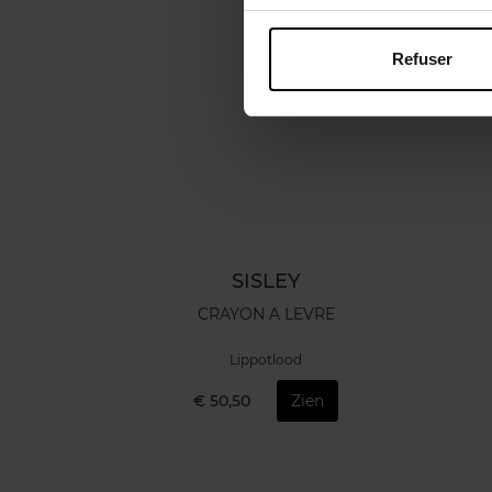
Refuser
SISLEY
CRAYON A LEVRE
Lippotlood
€ 50,50
Zien