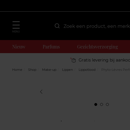
MENU
Nieuw
Parfums
Gezichtsverzorging
Gratis levering bij aanko
Home
Shop
Make-up
Lippen
Lippotlood
Phyto-Lèvres Perf