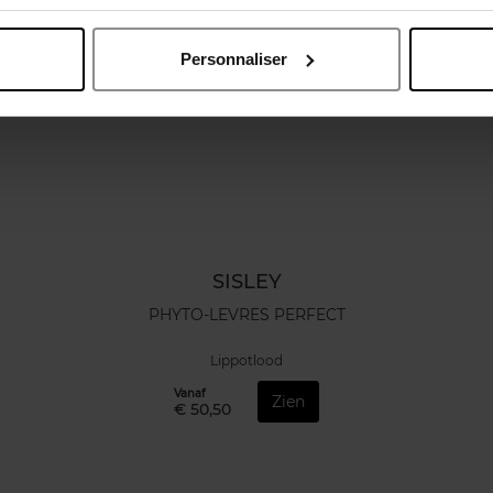
Personnaliser
SISLEY
PHYTO-LEVRES PERFECT
Lippotlood
Vanaf
Zien
€ 50,50