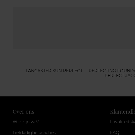
LANCASTER SUN PERFECT
PERFECTING FOUND
PERFECT JA
Over ons
Klantendi
Wie zijn we?
Loyaliteitsk
Liefdadigheidsacties
FAQ