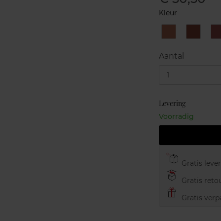
Kleur
1
2
Nude
Beige
Natural
Aantal
1
Levering
Voorradig
Gratis leve
Gratis retou
Gratis verp