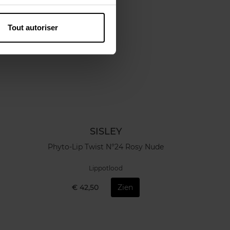
Tout autoriser
SISLEY
Phyto-Lip Twist N°24 Rosy Nude
Lippotlood
€ 42,50
Zien