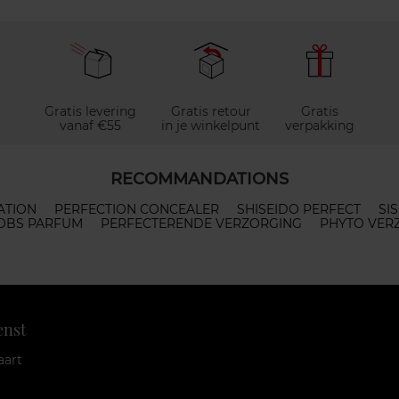
Gratis levering
Gratis retour
Gratis
vanaf €55
in je winkelpunt
verpakking
RECOMMANDATIONS
ATION
PERFECTION CONCEALER
SHISEIDO PERFECT
SI
COBS PARFUM
PERFECTERENDE VERZORGING
PHYTO VER
enst
aart