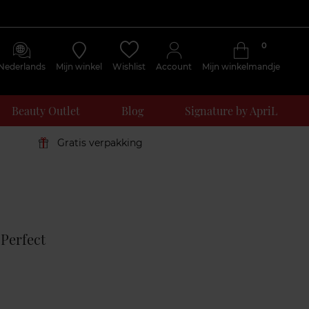
0
Nederlands
Mijn winkel
Wishlist
Account
Mijn winkelmandje
Beauty Outlet
Blog
Signature by ApriL
Gratis verpakking
Klantenreviews
Perfect