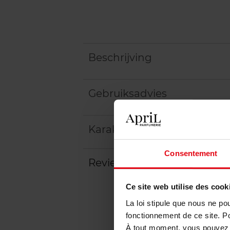
Beschrijving
Gebruiksadvies
Karakteristieken
Consentement
Review
Beleid inzake klantbeoord
Ce site web utilise des cook
La loi stipule que nous ne po
fonctionnement de ce site. P
À tout moment, vous pouvez m