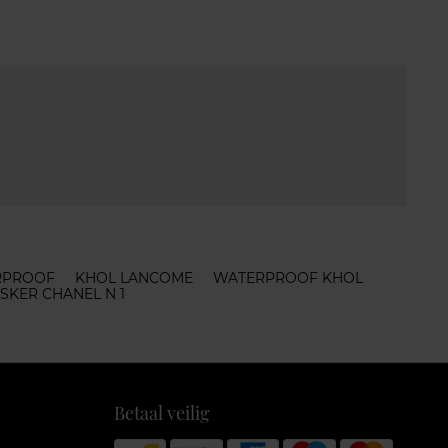
RPROOF
KHOL LANCOME
WATERPROOF KHOL
SKER CHANEL N 1
Betaal veilig