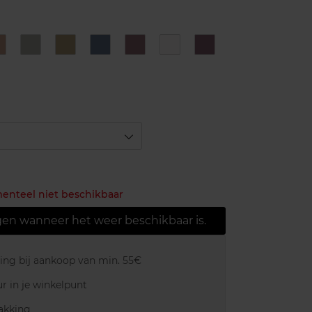
2
3
4
5
6
7
8
Brown
Steel
Khaki
Navy
Plum
Snow
Purple
menteel niet beschikbaar
gen wanneer het weer beschikbaar is.
ring bij aankoop van min. 55€
r in je winkelpunt
akking