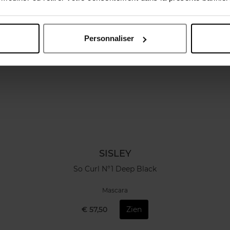
Personnaliser
SISLEY
So Curl N°1 Deep Black
Mascara
€ 57,50
Zien