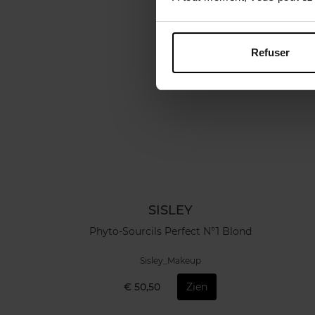
Refuser
SISLEY
Phyto-Sourcils Perfect N°1 Blond
Sisley_Makeup
€ 50,50
Zien