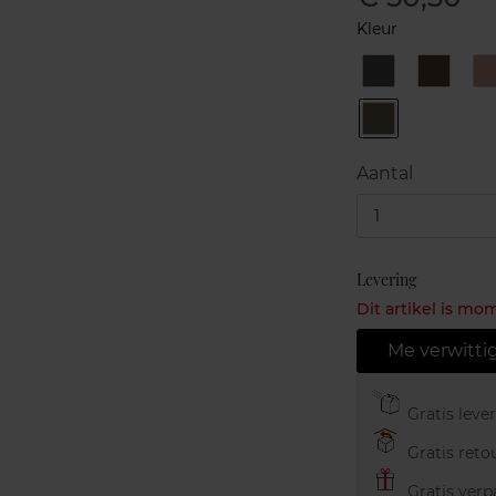
Kleur
1
10
Black
Ebony
9
Deep
Jungle
Aantal
1
Levering
Dit artikel is mo
Me verwitti
Gratis leve
Gratis retou
Gratis verp