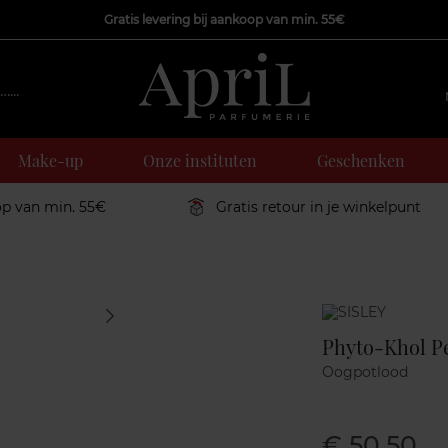
Gratis levering bij aankoop van min. 55€
Make-up
Onze instituten
Geschenken
op van min. 55€
Gratis retour in je winkelpunt
Marque
Phyto-Khol Pe
Oogpotlood
€ 50,50