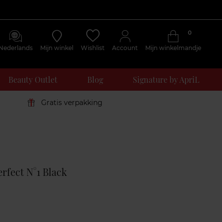
0
Nederlands
Mijn winkel
Wishlist
Account
Mijn winkelmandje
Beauty Outlet
Blog
Signature by ApriL
Gratis verpakking
Klantenreviews
rfect N°1 Black