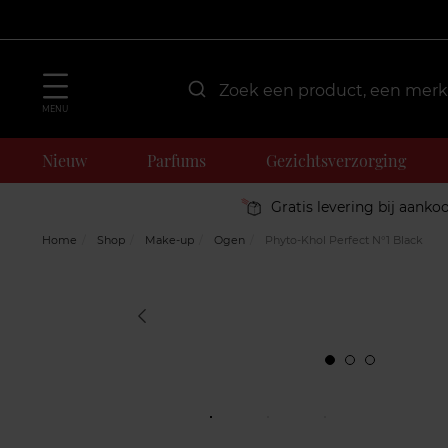
MENU
Nieuw
Parfums
Gezichtsverzorging
Gratis levering bij aanko
Home
Shop
Make-up
Ogen
Phyto-Khol Perfect N°1 Black