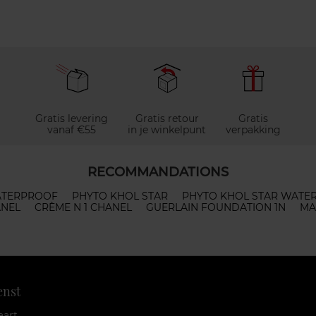
Gratis levering
Gratis retour
Gratis
vanaf €55
in je winkelpunt
verpakking
RECOMMANDATIONS
WATERPROOF
PHYTO KHOL STAR
PHYTO KHOL STAR WATE
ANEL
CRÈME N 1 CHANEL
GUERLAIN FOUNDATION 1N
MA
enst
aart