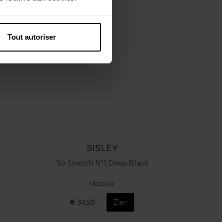
Tout autoriser
SISLEY
So Stretch N°1 Deep Black
Mascara
€ 57,50
Zien