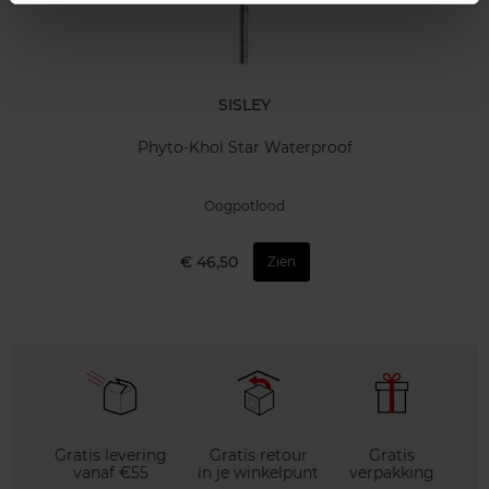
SISLEY
Phyto-Khol Star Waterproof
Oogpotlood
€ 46,50
Zien
Gratis levering
Gratis retour
Gratis
vanaf €55
in je winkelpunt
verpakking