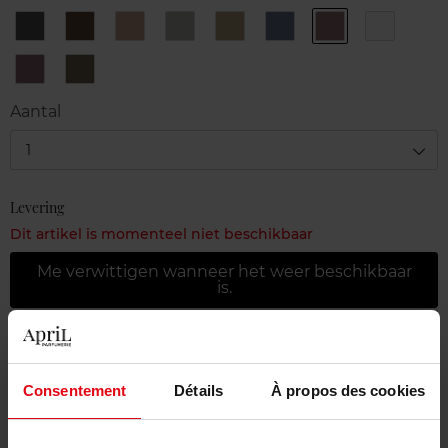
1
10
2
3
4
5
6
7
Black
Ebony
Brown
Steel
Khaki
Navy
Plum
Snow
8
9
Purple
Deep
Jungle
Aantal
1
Levering
Dit artikel is momenteel niet beschikbaar
Me verwittigen wanneer het weer beschikbaar
is.
Gratis levering bij aankoop van min. 55€
Gratis retour in je winkelpunt
Consentement
Détails
À propos des cookies
Gratis verpakking