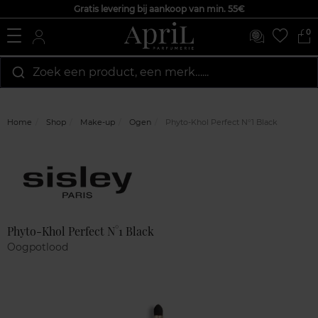
Gratis levering bij aankoop van min. 55€
0
Zoek een product, een merk…...
Home
Shop
Make-up
Ogen
Phyto-Khol Perfect N°1 Black
Marque
Klantenreviews
Phyto-Khol Perfect N°1 Black
Oogpotlood