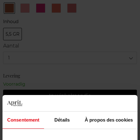
Contour
N°1
N°2
N°3
Passion
N°5
Petal
Fushia
Papaya
N°6
Inhoud
5,5 GR
Aantal
1
Levering
Voorradig
In winkelmandje
Gratis levering bij aankoop van min. 55€
Consentement
Détails
À propos des cookies
Gratis retour in je winkelpunt
Gratis verpakking