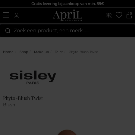
Gratis levering bij aankoop van min. 55€
0
Zoek een product, een merk…...
Home
Shop
Make-up
Teint
Phyto-Blush Twist
Marque
Klantenreviews
Phyto-Blush Twist
Blush