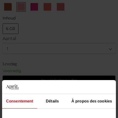
Contour
N°1
N°2
N°3
Passion
N°5
Petal
Fushia
Papaya
N°6
Inhoud
6 GR
Aantal
1
Levering
Voorradig
In winkelmandje
Gratis levering bij aankoop van min. 55€
Consentement
Détails
À propos des cookies
Gratis retour in je winkelpunt
Gratis verpakking