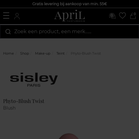
Gratis levering bij aankoop van min. 55€
0
Zoek een product, een merk…...
Home
Shop
Make-up
Teint
Phyto-Blush Twist
Marque
Klantenreviews
Phyto-Blush Twist
Blush