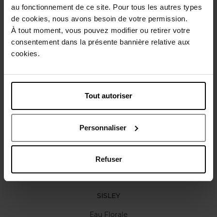
Gebruiksadvies
au fonctionnement de ce site. Pour tous les autres types
de cookies, nous avons besoin de votre permission.
À tout moment, vous pouvez modifier ou retirer votre
Karakteristieken
consentement dans la présente bannière relative aux
cookies.
Review
Beleid inzake klantbeoordelingen
Tout autoriser
Nog iets vergeten ?
Personnaliser
Refuser
SISLEY
Eau Florale