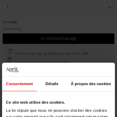
1
Levering
Voorradig
In winkelmandje
Gratis levering bij aankoop van min. 55€
Gratis retour in je winkelpunt
Gratis verpakking
Consentement
Détails
À propos des cookies
Beschrijving
Ce site web utilise des cookies.
La loi stipule que nous ne pouvons stocker des cookies
sur votre appareil que s’ils sont strictement nécessaires