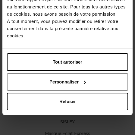
Gebruiksadvies
au fonctionnement de ce site. Pour tous les autres types
de cookies, nous avons besoin de votre permission.
À tout moment, vous pouvez modifier ou retirer votre
Karakteristieken
consentement dans la présente bannière relative aux
cookies.
Review
Beleid inzake klantbeoordelingen
Tout autoriser
Nog iets vergeten ?
Personnaliser
Refuser
SISLEY
Masque Eclat Express