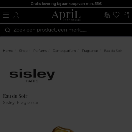
Gratis levering bij aankoop van min. 55€
0
Zoek een product, een merk…...
Home
Shop
Parfums
Damesparfum
Fragrance
Eau du Soir
Marque
Klantenreviews
Eau du Soir
Sisley_Fragrance