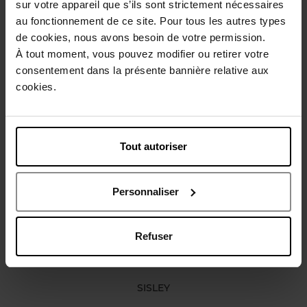
sur votre appareil que s’ils sont strictement nécessaires
Gebruiksadvies
au fonctionnement de ce site. Pour tous les autres types
de cookies, nous avons besoin de votre permission.
À tout moment, vous pouvez modifier ou retirer votre
Karakteristieken
consentement dans la présente bannière relative aux
cookies.
Review
Beleid inzake klantbeoordelingen
Tout autoriser
Nog iets vergeten ?
Personnaliser
Refuser
SISLEY