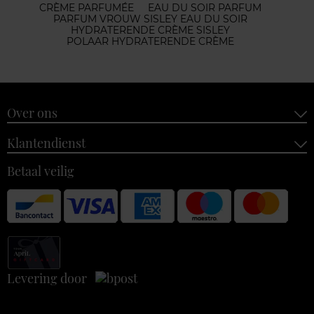
CRÈME PARFUMÉE
EAU DU SOIR PARFUM
PARFUM VROUW SISLEY EAU DU SOIR
HYDRATERENDE CRÈME SISLEY
POLAAR HYDRATERENDE CRÈME
Over ons
Klantendienst
Betaal veilig
Levering door