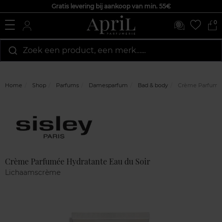
Gratis levering bij aankoop van min. 55€
0
Zoek een product, een merk…...
Home
Shop
Parfums
Damesparfum
Bad & body
Crème Parfumée 
Marque
Klantenreviews
Crème Parfumée Hydratante Eau du Soir
Lichaamscrème