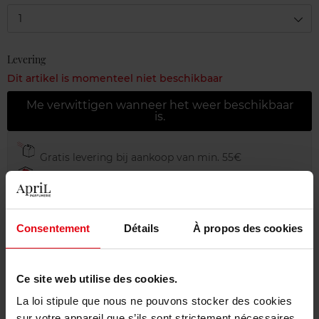
1
Levering
Dit artikel is momenteel niet beschikbaar
Me verwittigen wanneer het weer beschikbaar
is.
Gratis levering bij aankoop van min. 55€
Gratis retour in je winkelpunt
Gratis verpakking
Consentement
Détails
À propos des cookies
Ce site web utilise des cookies.
Beschrijving
La loi stipule que nous ne pouvons stocker des cookies
sur votre appareil que s’ils sont strictement nécessaires