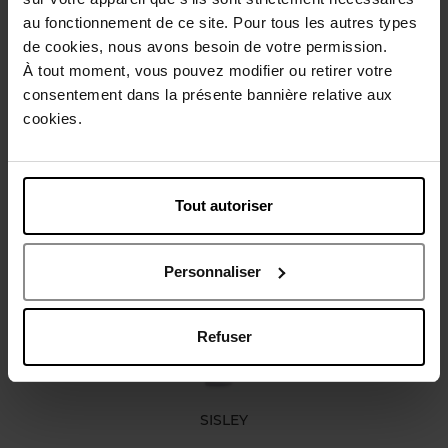
au fonctionnement de ce site. Pour tous les autres types
Gebruiksadvies
de cookies, nous avons besoin de votre permission.
À tout moment, vous pouvez modifier ou retirer votre
consentement dans la présente bannière relative aux
Karakteristieken
cookies.
Review
Beleid inzake klantbeoordelingen
Tout autoriser
Nog iets vergeten ?
Personnaliser
Refuser
SISLEY