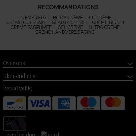
RECOMMANDATIONS
CRÈME YEUX
BODY CRÈME
CC CRÈME
CRÈME GUERLAIN
BEAUTY CRÈME
CRÈME BLUSH
CRÈME PARFUMÉE
GEL CRÈME
ULTRA CRÈME
CRÈME HANDVERZORGING
Over ons
Klantendienst
Betaal veilig
Levering door