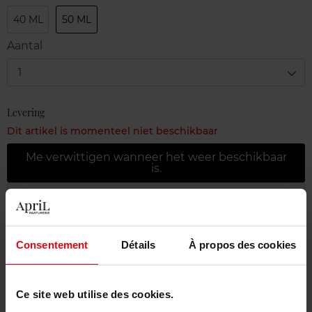
40 ML
50 ML
Aantal
1
Levering
Dit artikel is momenteel niet beschikbaar
Me verwittigen wanneer het weer beschikbaar
is.
Gratis levering bij aankoop van min. 55€
Gratis retour in je winkelpunt
Consentement
Détails
À propos des cookies
Gratis verpakking
Ce site web utilise des cookies.