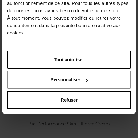
au fonctionnement de ce site. Pour tous les autres types
de cookies, nous avons besoin de votre permission.
Karakteristieken
À tout moment, vous pouvez modifier ou retirer votre
consentement dans la présente bannière relative aux
Review
cookies.
Beleid inzake klantbeoordelingen
Nog iets vergeten ?
Tout autoriser
Personnaliser
Refuser
SHISEIDO
Bio-Performance Skin HIForce Cream