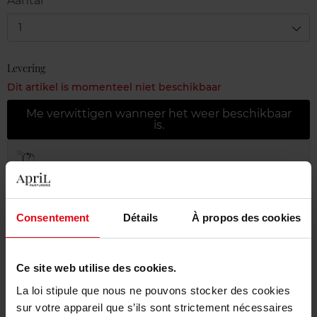
Aantal
1
Levering
Dit artikel is momenteel niet beschikbaar
Me verwittigen wanneer het weer beschikbaar
is.
Gratis levering bij aankoop van min. 55€
Gratis retour in je winkelpunt
Gratis verpakking
Consentement
Détails
À propos des cookies
Ce site web utilise des cookies.
La loi stipule que nous ne pouvons stocker des cookies
Beschrijving
sur votre appareil que s’ils sont strictement nécessaires