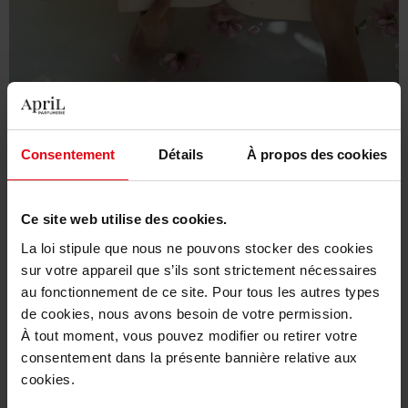
Consentement
Détails
À propos des cookies
Ce site web utilise des cookies.
Self-gift ideetjes
La loi stipule que nous ne pouvons stocker des cookies
Een fancy kaarsenset kan zeker een warme en ontspannen
sur votre appareil que s’ils sont strictement nécessaires
sfeer creëren, perfect voor wat zelfverwennerij. Een luxe
au fonctionnement de ce site. Pour tous les autres types
bubbelbad met heerlijk badschuim en badzouten biedt ook
de cookies, nous avons besoin de votre permission.
een geweldige manier om te ontspannen en tot rust te
À tout moment, vous pouvez modifier ou retirer votre
komen na een lange dag. En natuurlijk, het opbouwen van
consentement dans la présente bannière relative aux
een ideale beauty of skincare routine is een prachtige vorm
cookies.
van zelfzorg.