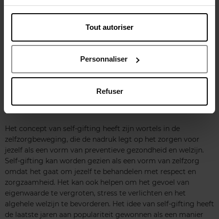
Onthoud dat self-gifting draait om het verwennen van jezelf
zonder enige druk of beperking. Er zijn geen "moetes" of
Tout autoriser
limieten, zolang het maar iets is dat je plezier geeft en je een
goed gevoel geeft. Dus, of het nu gaat om ontspanning,
huidverzorging, of gewoon iets waar je echt van houdt, het
Personnaliser
belangrijkste is dat het bijdraagt aan jouw welzijn. Genieten
maar!
Self-gifting en zelfzorg, twee handen op één
Refuser
buik
Het concept van self-gifting heeft zijn wortels in de
zelfzorgbeweging, die de nadruk legt op het zorgen voor
jezelf als een vorm van preventieve gezondheid en welzijn.
Self-gifting kan worden gezien als een vorm van zelfzorg
omdat het gaat om jezelf te behandelen met respect en
zorgzaamheid. Het kan ook helpen om het gevoel van
eigenwaarde te vergroten, stress te verlichten en het
algehele welzijn te bevorderen. Het idee van self-gifting heeft
de laatste jaren aan populariteit gewonnen als een manier