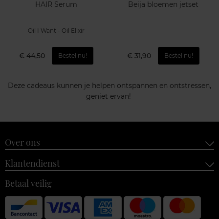
HAIR Serum
Beija bloemen jetset
Oil I Want - Oil Elixir
€ 44,50
€ 31,90
Bestel nu!
Bestel nu!
Deze cadeaus kunnen je helpen ontspannen en ontstressen,
geniet ervan!
Over ons
Klantendienst
Betaal veilig