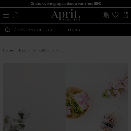
Gratis levering bij aankoop van min. 55€
0
Zoek een product, een merk…...
Home
Blog
Self-gifting bij ApriL