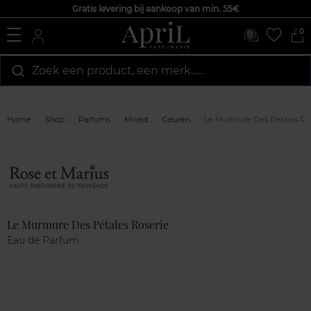
Gratis levering bij aankoop van min. 55€
0
Zoek een product, een merk…...
Home
Shop
Parfums
Mixed
Geuren
Le Murmure Des Pétales Ro
Marque
Klantenreviews
Le Murmure Des Pétales Roserie
Eau de Parfum