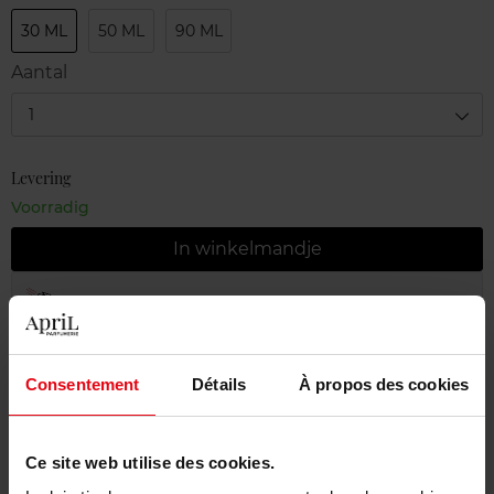
30 ML
50 ML
90 ML
Aantal
1
Levering
Voorradig
In winkelmandje
Gratis levering bij aankoop van min. 55€
Gratis retour in je winkelpunt
Consentement
Détails
À propos des cookies
Gratis verpakking
Ce site web utilise des cookies.