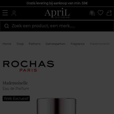
Gratis levering bij aankoop van min. 55€
0
Zoek een product, een merk…...
Home
Shop
Parfums
Damesparfum
Fragrance
Mademoiselle
Marque
Klantenreviews
Mademoiselle
Eau de Parfum
Web Exclusief