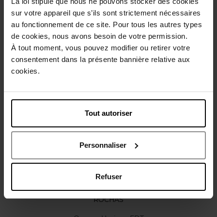
La loi stipule que nous ne pouvons stocker des cookies
Beschrijving
sur votre appareil que s’ils sont strictement nécessaires
au fonctionnement de ce site. Pour tous les autres types
de cookies, nous avons besoin de votre permission.
Karakteristieken
À tout moment, vous pouvez modifier ou retirer votre
consentement dans la présente bannière relative aux
cookies.
Review
Beleid inzake klantbeoordelingen
Nog iets vergeten ?
Tout autoriser
Personnaliser
Refuser
ROCHAS