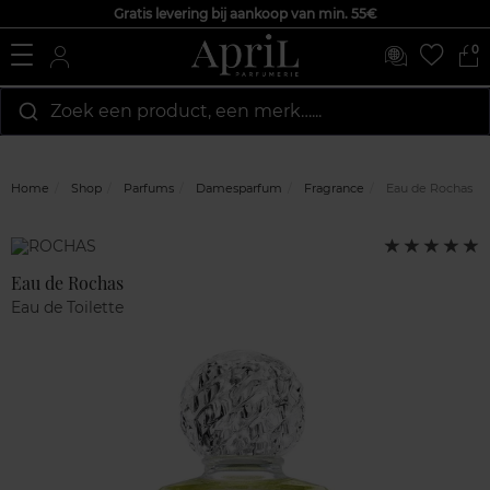
Gratis levering bij aankoop van min. 55€
0
Zoek een product, een merk…...
Home
Shop
Parfums
Damesparfum
Fragrance
Eau de Rochas
Klantenreviews
5
Marque
op
5
Eau de Rochas
Eau de Toilette