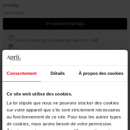
Levering
Voorradig
In winkelmandje
Gratis levering bij aankoop van min. 55€
Gratis retour in je winkelpunt
Gratis verpakking
Consentement
Détails
À propos des cookies
Beschrijving
Ce site web utilise des cookies.
La loi stipule que nous ne pouvons stocker des cookies
sur votre appareil que s’ils sont strictement nécessaires
Karakteristieken
au fonctionnement de ce site. Pour tous les autres types
de cookies, nous avons besoin de votre permission.