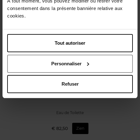
À tout moment, vous pouvez modifier ou retirer votre
Review
Beleid inzake klantbeoordelingen
consentement dans la présente bannière relative aux
cookies.
Nog iets vergeten ?
Tout autoriser
Personnaliser
ROCHAS
Refuser
Orange Horizon EDT
Eau de Toilette
€ 82,50
Zien