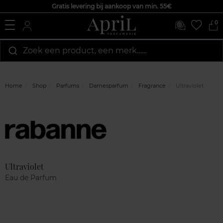
Gratis levering bij aankoop van min. 55€
0
Zoek een product, een merk…...
Home
Shop
Parfums
Damesparfum
Fragrance
Ultraviolet
Marque
Klantenreviews
Ultraviolet
Eau de Parfum