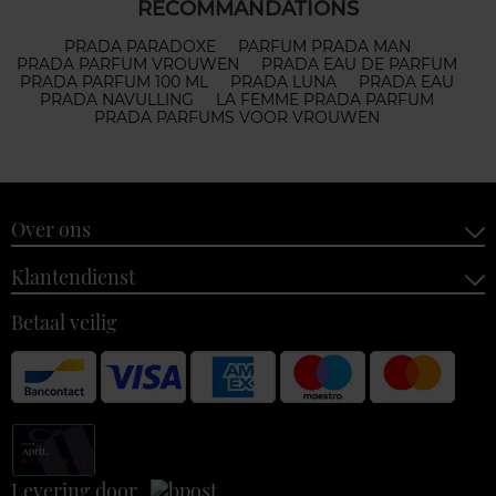
RECOMMANDATIONS
PRADA PARADOXE
PARFUM PRADA MAN
PRADA PARFUM VROUWEN
PRADA EAU DE PARFUM
PRADA PARFUM 100 ML
PRADA LUNA
PRADA EAU
PRADA NAVULLING
LA FEMME PRADA PARFUM
PRADA PARFUMS VOOR VROUWEN
Over ons
Klantendienst
Betaal veilig
Levering door