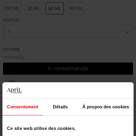
100 ML
30 ML
50 ML
90 ML
Aantal
1
Levering
Voorradig
In winkelmandje
Gratis levering bij aankoop van min. 55€
Gratis retour in je winkelpunt
Consentement
Détails
À propos des cookies
Gratis verpakking
Ce site web utilise des cookies.