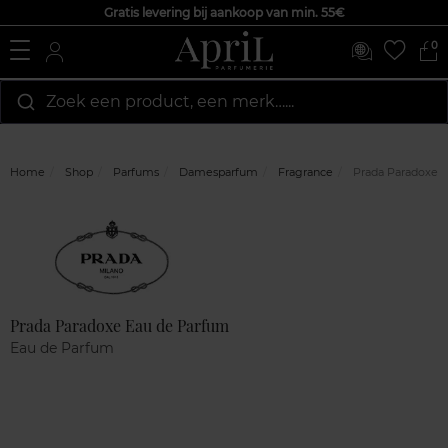
Gratis levering bij aankoop van min. 55€
0
Zoek een product, een merk…...
Home
Shop
Parfums
Damesparfum
Fragrance
Prada Paradoxe 
Marque
Klantenreviews
Prada Paradoxe Eau de Parfum
Eau de Parfum