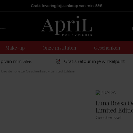
Gratis levering bij aankoop van min. 55€
Make-up
Onze instituten
Geschenken
op van min. 55€
Gratis retour in je winkelpunt
Eau de Toilette Geschenkset – Limited Edition
Marque
Luna Rossa Oc
Limited Editi
Geschenkset