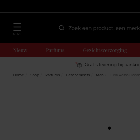
MENU
Nieuw
Parfums
Gezichtsverzorging
Gratis levering bij aanko
Home
Shop
Parfums
Geschenksets
Man
Luna Rossa Ocean 