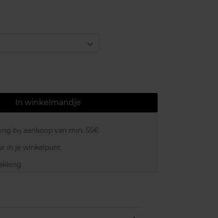
In winkelmandje
ring bij aankoop van min. 55€
r in je winkelpunt
akking