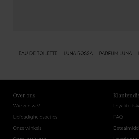
EAU DE TOILETTE
LUNA ROSSA
PARFUM LUNA
Over ons
Klantendi
Wie zijn we?
Loyaliteitsk
Liefdadigheidsacties
FAQ
Onze winkels
Betaalmidd