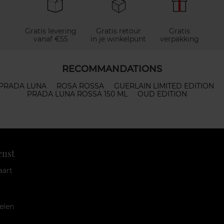
Gratis levering
Gratis retour
Gratis
vanaf €55
in je winkelpunt
verpakking
RECOMMANDATIONS
PRADA LUNA
ROSA ROSSA
GUERLAIN LIMITED EDITION
PRADA LUNA ROSSA 150 ML
OUD EDITION
enst
aart
elen