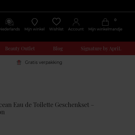
0
Nederlands
Mijn winkel
Wishlist
Account
Mijn winkelmandje
Beauty Outlet
Blog
Signature by ApriL
Gratis verpakking
Klantenreviews
ean Eau de Toilette Geschenkset –
on