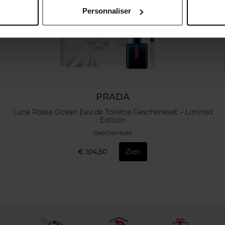
Personnaliser
PRADA
Luna Rossa Ocean Eau de Toilette Geschenkset – Limited
Edition
Geschenkset
€ 104,50
Zien