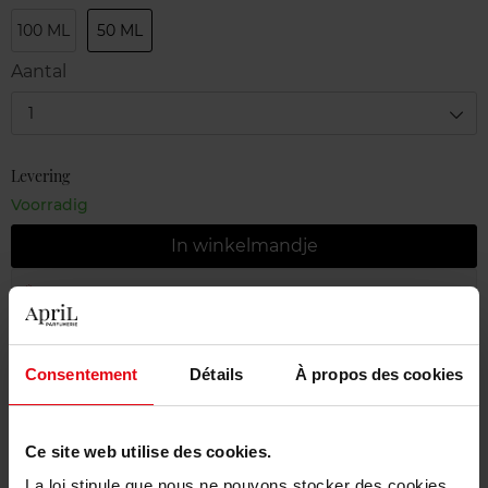
100 ML
50 ML
Aantal
1
Levering
Voorradig
In winkelmandje
Gratis levering bij aankoop van min. 55€
Gratis retour in je winkelpunt
Consentement
Détails
À propos des cookies
Gratis verpakking
Ce site web utilise des cookies.
La loi stipule que nous ne pouvons stocker des cookies