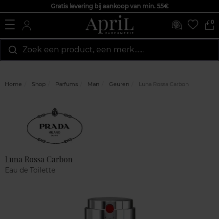
Gratis levering bij aankoop van min. 55€
0
Zoek een product, een merk…...
Home
Shop
Parfums
Man
Geuren
Luna Rossa Carbon
Marque
Klantenreviews
Luna Rossa Carbon
Eau de Toilette