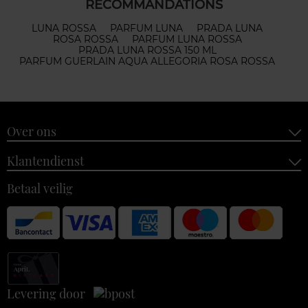
RECOMMANDATIONS
LUNA ROSSA
PARFUM LUNA
PRADA LUNA
ROSA ROSSA
PARFUM LUNA ROSSA
PRADA LUNA ROSSA 150 ML
PARFUM GUERLAIN AQUA ALLEGORIA ROSA ROSSA
Over ons
Klantendienst
Betaal veilig
Levering door