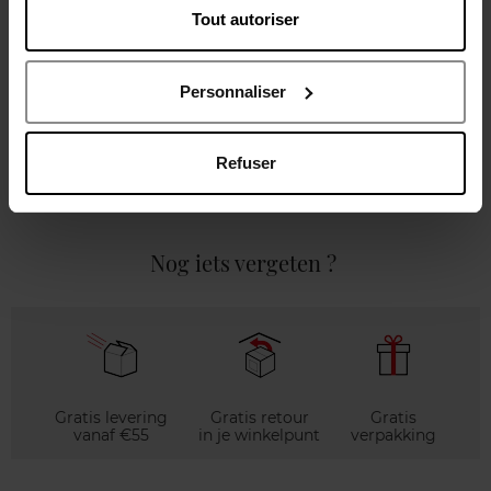
Tout autoriser
Gebruiksadvies
Personnaliser
Karakteristieken
Refuser
Review
Beleid inzake klantbeoordelingen
Nog iets vergeten ?
Gratis levering
Gratis retour
Gratis
vanaf €55
in je winkelpunt
verpakking