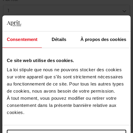
1
Levering
Dit artikel is momenteel niet beschikbaar
Consentement
Détails
À propos des cookies
Me verwittigen wanneer het weer beschikbaar
is.
Ce site web utilise des cookies.
Gratis levering bij aankoop van min. 55€
La loi stipule que nous ne pouvons stocker des cookies
sur votre appareil que s’ils sont strictement nécessaires
Gratis retour in je winkelpunt
au fonctionnement de ce site. Pour tous les autres types
Gratis verpakking
de cookies, nous avons besoin de votre permission.
À tout moment, vous pouvez modifier ou retirer votre
consentement dans la présente bannière relative aux
cookies.
Beschrijving