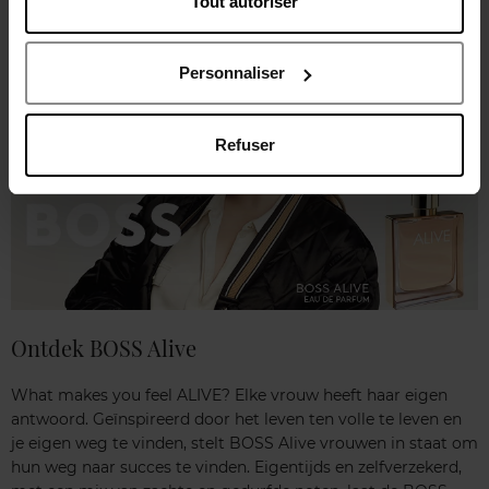
Tout autoriser
Personnaliser
Refuser
Ontdek BOSS Alive
What makes you feel ALIVE? Elke vrouw heeft haar eigen
antwoord. Geïnspireerd door het leven ten volle te leven en
je eigen weg te vinden, stelt BOSS Alive vrouwen in staat om
hun weg naar succes te vinden. Eigentijds en zelfverzekerd,