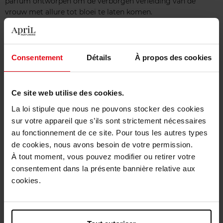
parfum ontworpen om de verborgen verleiding van de
vrouw met allure tot bloei te laten komen.
Consentement
Détails
À propos des cookies
Nieuw
Nieuw
Ce site web utilise des cookies.
La loi stipule que nous ne pouvons stocker des cookies
sur votre appareil que s’ils sont strictement nécessaires
au fonctionnement de ce site. Pour tous les autres types
HUGO BOSS
HUGO BOSS
de cookies, nous avons besoin de votre permission.
THE SCENT FOR HER
THE SCENT FOR HER
À tout moment, vous pouvez modifier ou retirer votre
consentement dans la présente bannière relative aux
cookies.
Parfum
Parfum
€ 83,00
€ 83,00
Bestel nu!
Bestel nu!
€ 117,50
€ 117,50