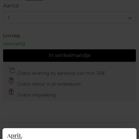
Aantal
1
Levering
Voorradig
In winkelmandje
Gratis levering bij aankoop van min. 55€
Gratis retour in je winkelpunt
Gratis verpakking
Beschrijving