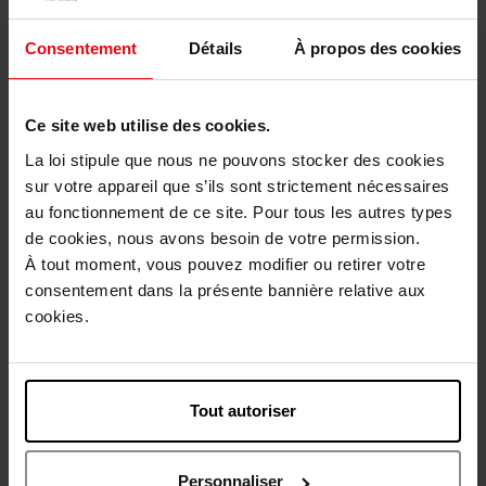
Karakteristieken
Consentement
Détails
À propos des cookies
Review
Beleid inzake klantbeoordelingen
Ce site web utilise des cookies.
La loi stipule que nous ne pouvons stocker des cookies
Nog iets vergeten ?
sur votre appareil que s’ils sont strictement nécessaires
au fonctionnement de ce site. Pour tous les autres types
de cookies, nous avons besoin de votre permission.
Web Exclusief
À tout moment, vous pouvez modifier ou retirer votre
consentement dans la présente bannière relative aux
cookies.
MONTBLANC
Tout autoriser
Legend Red
Personnaliser