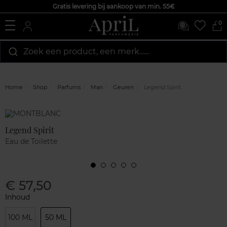
Gratis levering bij aankoop van min. 55€
0
Zoek een product, een merk…...
Home
Shop
Parfums
Man
Geuren
Legend Spirit
Marque
Klantenreviews
Legend Spirit
Eau de Toilette
€ 57,50
Inhoud
100 ML
50 ML