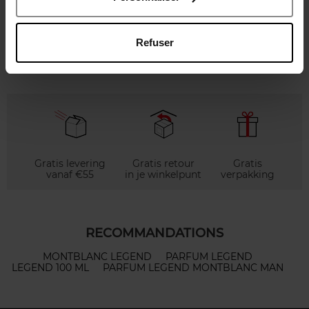
Eau de Parfum
€ 41,50
Zien
Refuser
Gratis levering
Gratis retour
Gratis
vanaf €55
in je winkelpunt
verpakking
RECOMMANDATIONS
MONTBLANC LEGEND
PARFUM LEGEND
LEGEND 100 ML
PARFUM LEGEND MONTBLANC MAN