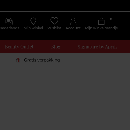
0
Nederlands
Mijn winkel
Wishlist
Account
Mijn winkelmandje
Beauty Outlet
Blog
Signature by ApriL
Gratis verpakking
Klantenreviews