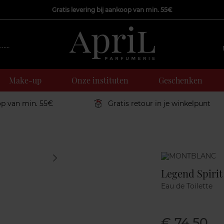
Gratis levering bij aankoop van min. 55€
Make-up
Onze instituten
Geschenken
op van min. 55€
Gratis retour in je winkelpunt
Marque
Legend Spirit
Eau de Toilette
€ 74,50