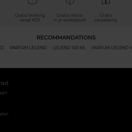
Gratis levering
Gratis retour
Gratis
vanaf €55
in je winkelpunt
verpakking
RECOMMANDATIONS
ND
PARFUM LEGEND
LEGEND 100 ML
PARFUM LEGEND 
enst
aart
elen