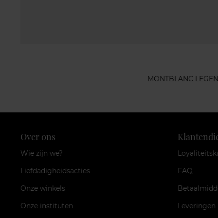
MONTBLANC LEGE
Over ons
Klantendi
Wie zijn we?
Loyaliteitsk
Liefdadigheidsacties
FAQ
Onze winkels
Betaalmidd
Onze instituten
Leveringen