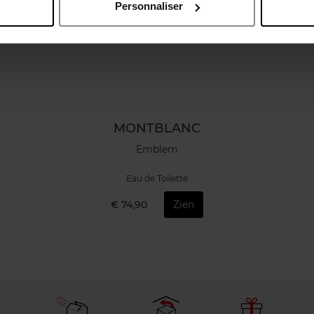
Personnaliser
MONTBLANC
Emblem
Eau de Toilette
€ 74,90
Zien