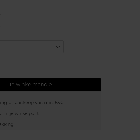
In winkelmandje
ring bij aankoop van min. 55€
r in je winkelpunt
akking