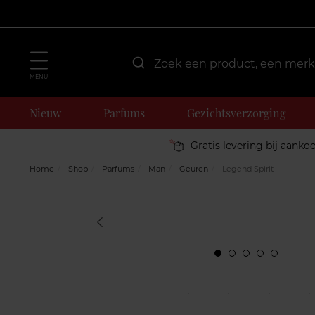
MENU
Nieuw
Parfums
Gezichtsverzorging
Gratis levering bij aanko
Home
Shop
Parfums
Man
Geuren
Legend Spirit