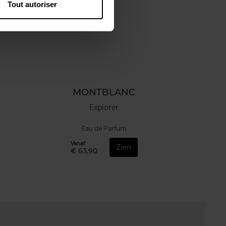
Tout autoriser
MONTBLANC
Explorer
Eau de Parfum
Vanaf
Zien
€ 63,90