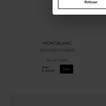
Refuser
MONTBLANC
EXPLORER EXTREME
Eau de Toilette
Vanaf
Zien
€ 69,50