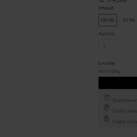
Inhoud
100 ML
50 ML
Aantal
1
Levering
Voorradig
Gratis leve
Gratis retou
Gratis verp