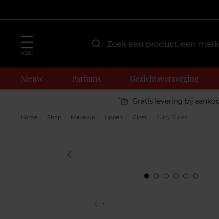
MENU
Nieuw
Parfums
Gezichtsverzorging
Gratis levering bij aanko
Home
Shop
Make-up
Lippen
Gloss
Juicy Tubes