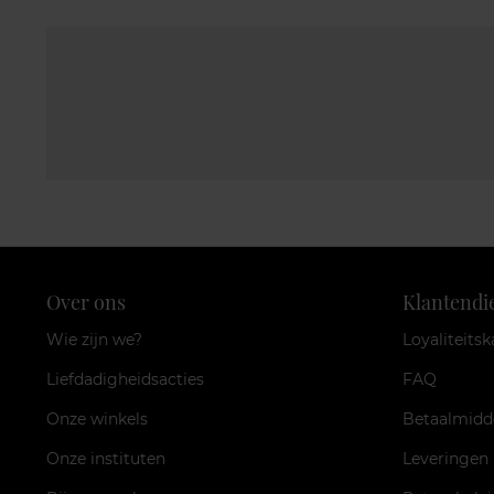
Over ons
Klantendi
Wie zijn we?
Loyaliteitsk
Liefdadigheidsacties
FAQ
Onze winkels
Betaalmidd
Onze instituten
Leveringen