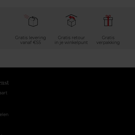
Gratis levering
Gratis retour
Gratis
vanaf €55
in je winkelpunt
verpakking
enst
aart
elen