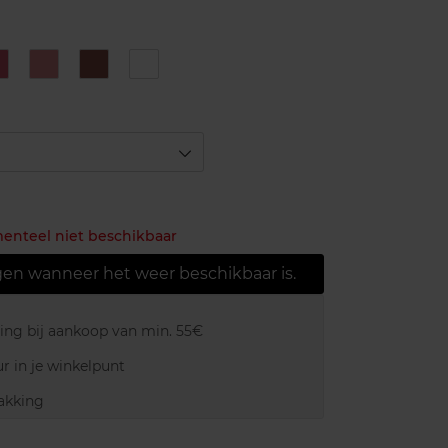
08
09
19
20
-
-
-
Cocoa
Lavender
Macchiato
Latte
menteel niet beschikbaar
gen wanneer het weer beschikbaar is.
ring bij aankoop van min. 55€
r in je winkelpunt
akking