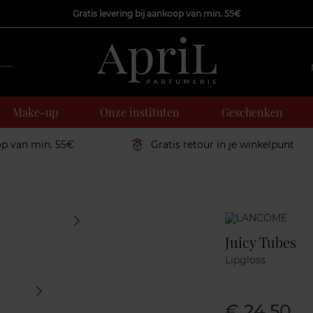
Gratis levering bij aankoop van min. 55€
Make-up
Onze instituten
Geschenken
op van min. 55€
Gratis retour in je winkelpunt
Marque
Juicy Tubes
Lipgloss
€ 24,50