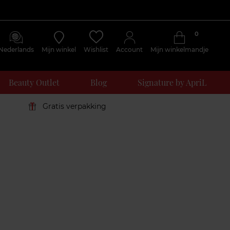
0
Nederlands
Mijn winkel
Wishlist
Account
Mijn winkelmandje
Beauty Outlet
Blog
Signature by ApriL
Gratis verpakking
Klantenreviews