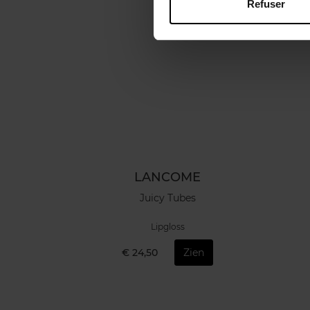
Refuser
LANCOME
Juicy Tubes
Lipgloss
€ 24,50
Zien