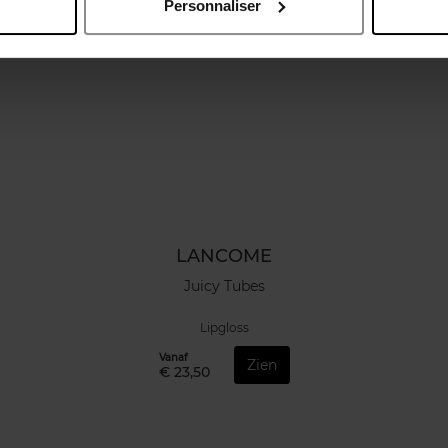
Personnaliser
LANCOME
Juicy Tubes
Lipgloss
Vanaf
Zien
€ 23,50