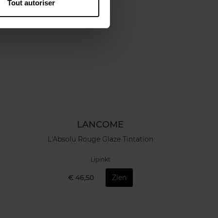
Tout autoriser
LANCOME
L'Absolu Rouge Glaze Tintation
Lipinkt
€ 46,50
Zien