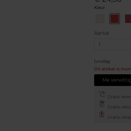
Kleur
01
07
-
-
-
Aantal
1
Levering
Dit artikel is mo
Me verwitti
Gratis leve
Gratis retou
Gratis verp