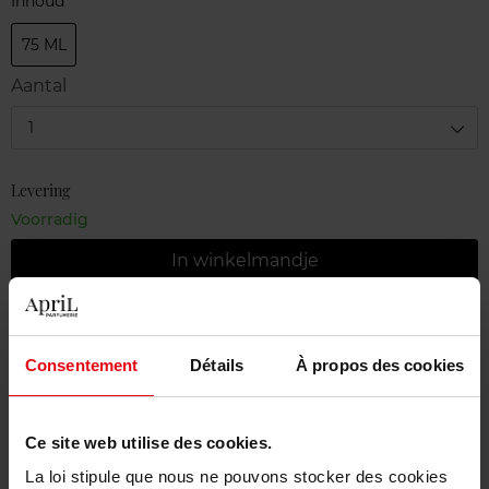
Inhoud
75 ML
Aantal
1
Levering
Voorradig
In winkelmandje
Gratis levering bij aankoop van min. 55€
Gratis retour in je winkelpunt
Consentement
Détails
À propos des cookies
Gratis verpakking
Ce site web utilise des cookies.
La loi stipule que nous ne pouvons stocker des cookies