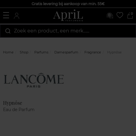
Gratis levering bij aankoop van min. 55€
0
Zoek een product, een merk…...
Home
Shop
Parfums
Damesparfum
Fragrance
Hypnôse
Marque
Klantenreviews
Hypnôse
Eau de Parfum