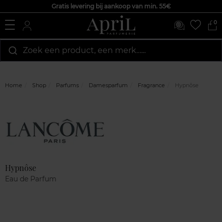
Gratis levering bij aankoop van min. 55€
0
Zoek een product, een merk…...
Home
Shop
Parfums
Damesparfum
Fragrance
Hypnôse
Marque
Klantenreviews
Hypnôse
Eau de Parfum