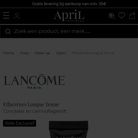
Gratis levering bij aankoop van min. 55€
0
Zoek een product, een merk…...
Home
Shop
Make-up
Ogen
Effacernes Longue Tenue
Marque
Klantenreviews
Effacernes Longue Tenue
Concealer en camouflagestift
Web Exclusief