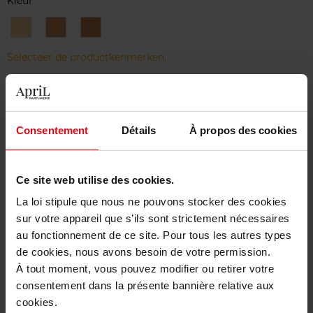
Kleur
01
02
03
Beige
Beige
Beige
Pastel
Sable
Ambre
Selecteer de productkenmerken.
Bestel nu!
Consentement
Détails
À propos des cookies
Gratis levering bij aankoop van min. 55€
Gratis retour in je winkelpunt
Ce site web utilise des cookies.
Gratis verpakking
La loi stipule que nous ne pouvons stocker des cookies
sur votre appareil que s’ils sont strictement nécessaires
au fonctionnement de ce site. Pour tous les autres types
de cookies, nous avons besoin de votre permission.
À tout moment, vous pouvez modifier ou retirer votre
Beschrijving
consentement dans la présente bannière relative aux
cookies.