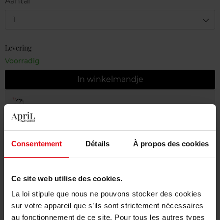
Aantal
1
Levering
Voorradig
In winkelmandje
Gratis levering bij aankoop van min. 55€
Gratis retour in je winkelpunt
Gratis verpakking
Consentement
Détails
À propos des cookies
Ce site web utilise des cookies.
La loi stipule que nous ne pouvons stocker des cookies
Beschrijving
sur votre appareil que s’ils sont strictement nécessaires
au fonctionnement de ce site. Pour tous les autres types