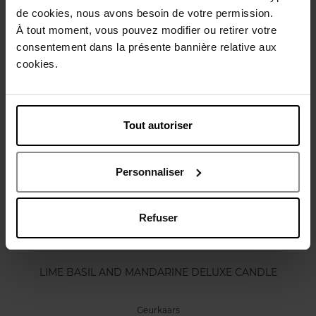
de cookies, nous avons besoin de votre permission.
Karakteristieken
À tout moment, vous pouvez modifier ou retirer votre
consentement dans la présente bannière relative aux
Review
cookies.
Beleid inzake klantbeoordelingen
Nog iets vergeten ?
Tout autoriser
Personnaliser
Refuser
JO MALONE LONDON
LIME BASIL AND MANDARINE DELUXE CANDLE
Geurkaars