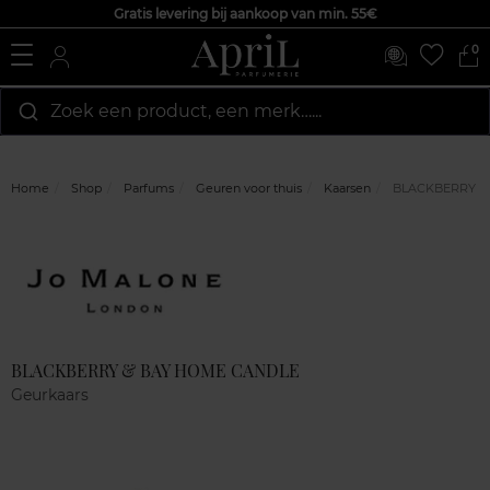
Gratis levering bij aankoop van min. 55€
0
Zoek een product, een merk…...
Home
Shop
Parfums
Geuren voor thuis
Kaarsen
BLACKBERRY &
Marque
Klantenreviews
BLACKBERRY & BAY HOME CANDLE
Geurkaars