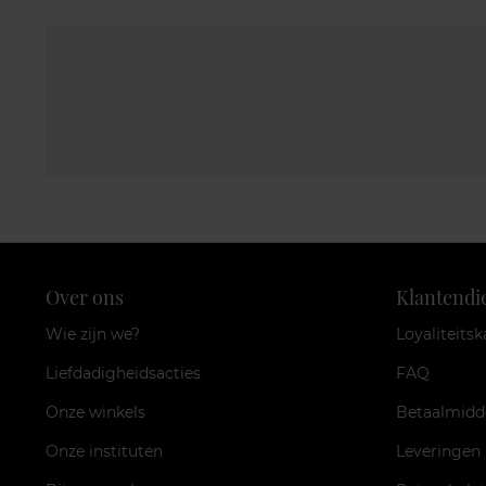
Over ons
Klantendi
Wie zijn we?
Loyaliteitsk
Liefdadigheidsacties
FAQ
Onze winkels
Betaalmidd
Onze instituten
Leveringen