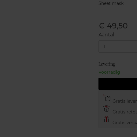
Sheet mask
€ 49,50
Aantal
1
Levering
Voorradig
Gratis leve
Gratis retou
Gratis verp