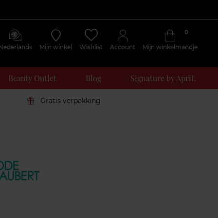
0
Nederlands
Mijn winkel
Wishlist
Account
Mijn winkelmandje
Beauty Outlet
Blog
Signature by ApriL
Gratis verpakking
Klantenreviews