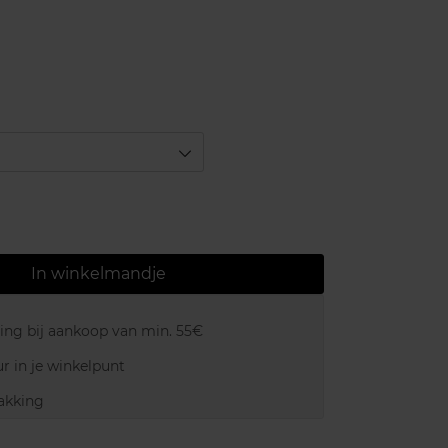
In winkelmandje
ring bij aankoop van min. 55€
r in je winkelpunt
akking