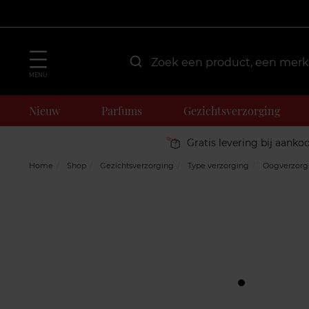
MENU
Nieuw
Parfums
Gezichtsverzorging
Gratis levering bij aanko
Home
Shop
Gezichtsverzorging
Type verzorging
Oogverzorg