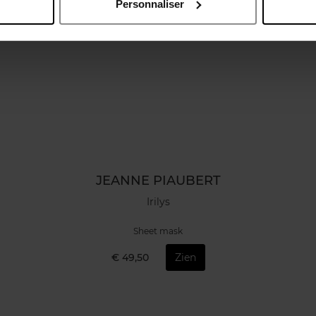
Personnaliser
JEANNE PIAUBERT
Irilys
Sheet mask
€ 49,50
Zien