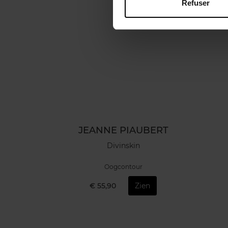
Refuser
JEANNE PIAUBERT
Divinskin
Oogcontour
€ 55,90
Zien