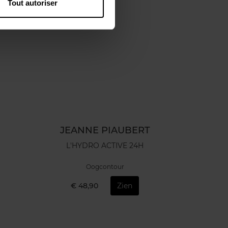
Tout autoriser
JEANNE PIAUBERT
L'HYDRO ACTIVE 24H
Oogcontour
€ 48,90
Zien