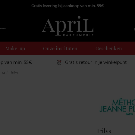
Gratis levering bij aankoop van min. 55€
Make-up
Onze instituten
Geschenken
op van min. 55€
Gratis retour in je winkelpunt
ing
Irilys
Marque
Irilys