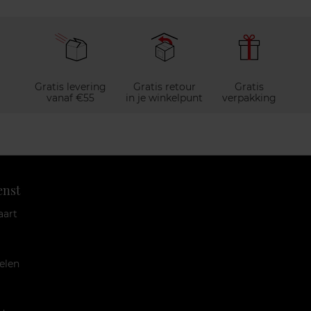
Gratis levering
Gratis retour
Gratis
vanaf €55
in je winkelpunt
verpakking
enst
aart
elen