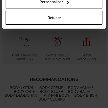
Lichaamscrème
Personnaliser
€ 46,50
Zien
Refuser
Gratis levering
Gratis retour
Gratis
vanaf €55
in je winkelpunt
verpakking
RECOMMANDATIONS
BODY LOTION
BODY CRÈME
BODY HOMME
BODY CARE
BODY BLUSH
BODY BALM
BODY DEODORANT
ARMANI BODY
BODY BRIGHT
BODY CLARINS