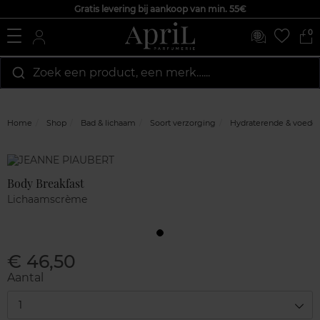
Gratis levering bij aankoop van min. 55€
0
Zoek een product, een merk…...
Home
Shop
Bad & lichaam
Soort verzorging
Hydraterende & voede
Marque
Klantenreviews
Body Breakfast
Lichaamscrème
€ 46,50
Aantal
1