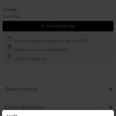
Levering
Voorradig
In winkelmandje
Gratis levering bij aankoop van min. 55€
Gratis retour in je winkelpunt
Gratis verpakking
Beschrijving
Gebruiksadvies