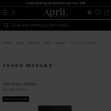
Gratis levering bij aankoop van min. 55€
0
Zoek een product, een merk…...
Home
Shop
Parfums
Man
Geuren
Nuit d'Issey Parfum
Marque
Klantenreviews
Nuit d'Issey Parfum
Eau de Parfum
Web Exclusief