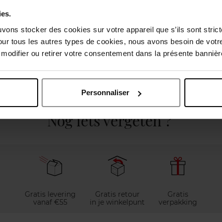
ies.
uvons stocker des cookies sur votre appareil que s’ils sont stri
our tous les autres types de cookies, nous avons besoin de votr
odifier ou retirer votre consentement dans la présente bannière
elingen
Personnaliser
Nog iets vergeten ?
Gratis levering
Gratis retour
Gratis
vanaf €55
in je winkelpunt
verpakking