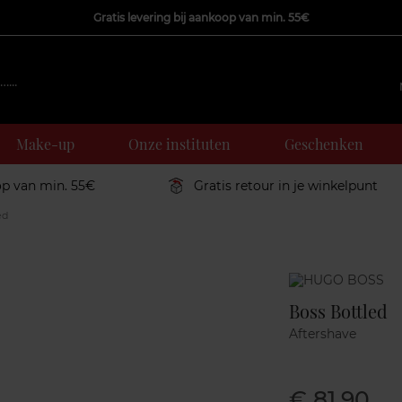
Gratis levering bij aankoop van min. 55€
Make-up
Onze instituten
Geschenken
op van min. 55€
Gratis retour in je winkelpunt
ed
Marque
Boss Bottled
Aftershave
€ 81,90