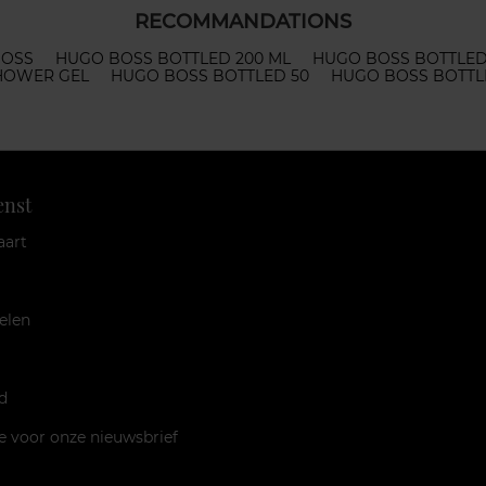
RECOMMANDATIONS
BOSS
HUGO BOSS BOTTLED 200 ML
HUGO BOSS BOTTLED
HOWER GEL
HUGO BOSS BOTTLED 50
HUGO BOSS BOTTL
enst
aart
elen
d
je voor onze nieuwsbrief