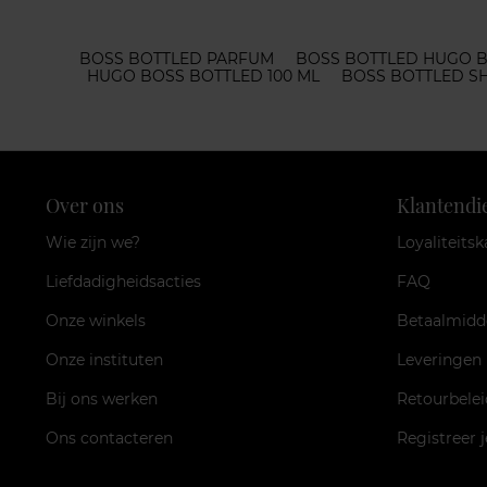
BOSS BOTTLED PARFUM
BOSS BOTTLED HUGO 
HUGO BOSS BOTTLED 100 ML
BOSS BOTTLED S
Over ons
Klantendi
Wie zijn we?
Loyaliteitsk
Liefdadigheidsacties
FAQ
Onze winkels
Betaalmidd
Onze instituten
Leveringen
Bij ons werken
Retourbelei
Ons contacteren
Registreer 