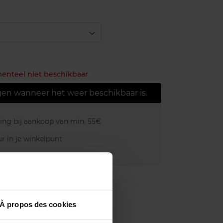
menteel niet beschikbaar
gen wanneer het weer beschikbaar is.
ring bij aankoop van min. 55€
r in je winkelpunt
akking
À propos des cookies