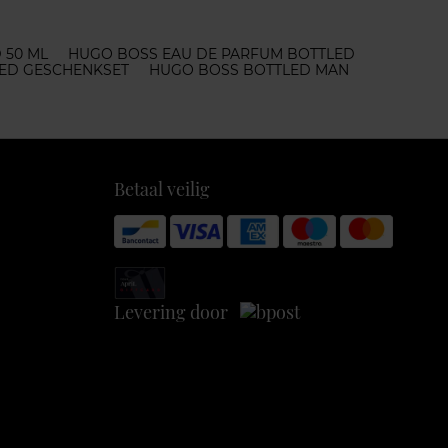
 50 ML
HUGO BOSS EAU DE PARFUM BOTTLED
ED GESCHENKSET
HUGO BOSS BOTTLED MAN
Betaal veilig
Levering door