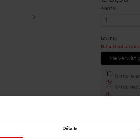
Aantal
1
Levering
Dit artikel is mo
Me verwitti
Gratis leve
Gratis retou
Gratis verp
Détails