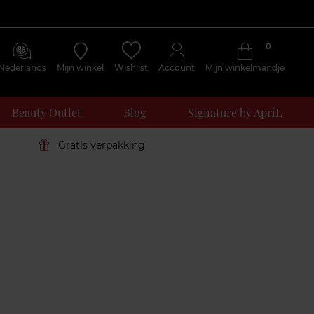
0
Nederlands
Mijn winkel
Wishlist
Account
Mijn winkelmandje
Beauty Outlet
Blog
Signature by ApriL
Gratis verpakking
Klantenreviews