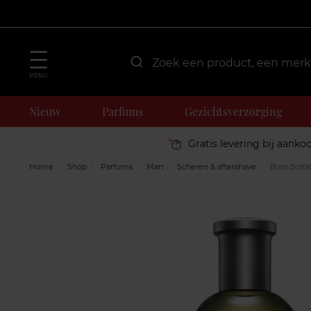
MENU
Nieuw
Parfums
Gezichtsverzorging
Gratis levering bij aanko
Home
Shop
Parfums
Man
Scheren & aftershave
Boss Bottl