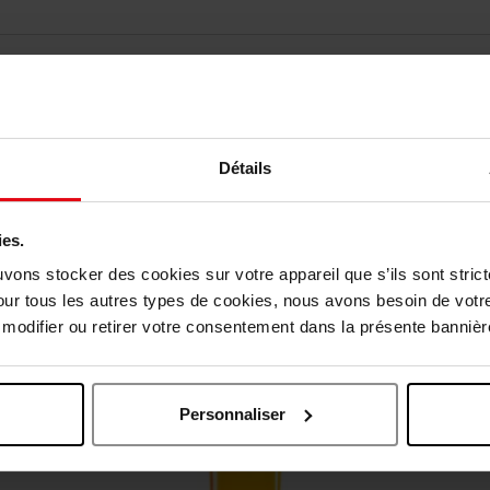
Détails
Nog iets vergeten ?
ies.
uvons stocker des cookies sur votre appareil que s’ils sont stri
Web Exclusief
our tous les autres types de cookies, nous avons besoin de votr
odifier ou retirer votre consentement dans la présente bannière
Personnaliser