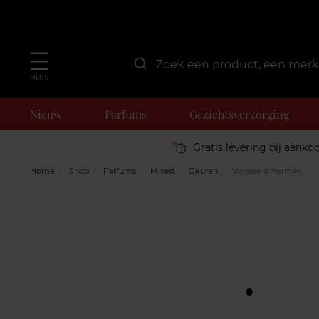
MENU
Nieuw
Parfums
Gezichtsverzorging
Gratis levering bij aanko
Home
Shop
Parfums
Mixed
Geuren
Voyage d'Hermès