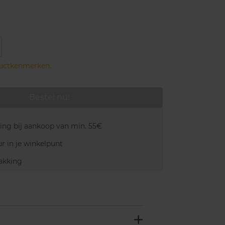
ductkenmerken.
Bestel nu!
ring bij aankoop van min. 55€
r in je winkelpunt
akking