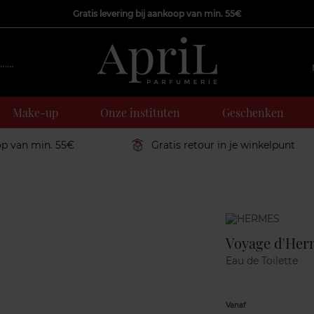
Gratis levering bij aankoop van min. 55€
Make-up
Onze instituten
Geschenken
op van min. 55€
Gratis retour in je winkelpunt
Marque
Voyage d'Her
Eau de Toilette
Vanaf