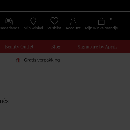
0
Nederlands
Mijn winkel
Wishlist
Account
Mijn winkelmandje
Beauty Outlet
Blog
Signature by ApriL
Gratis verpakking
Klantenreviews
mès