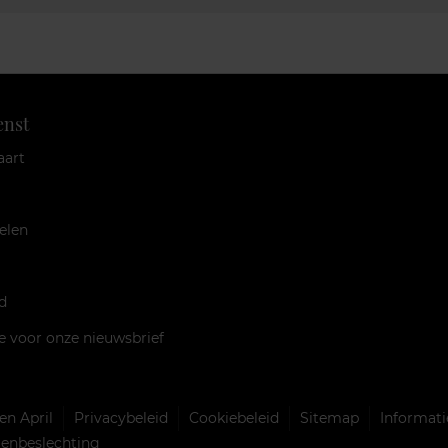
enst
aart
elen
d
je voor onze nieuwsbrief
n April
Privacybeleid
Cookiebeleid
Sitemap
Informati
llenbeslechting