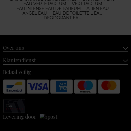
EAU VERTE PARFUM
VERT PARFUM
EAU INTENSE EAU DE PARFUM
ALIEN EAU
ANGEL EAU
EAU DE TOILETTE L EAU
DEODORANT EAU
Over ons
Klantendienst
Betaal veilig
Levering door