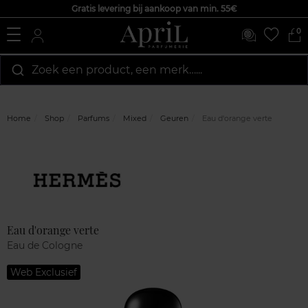
Gratis levering bij aankoop van min. 55€
0
Zoek een product, een merk…...
Home
Shop
Parfums
Mixed
Geuren
Eau d'orange verte
Marque
Klantenreviews
Eau d'orange verte
Eau de Cologne
Web Exclusief