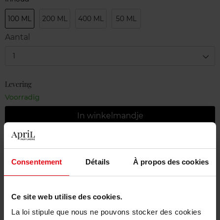
100 ML
200 ML
400 ML
50 ML
Aantal
1
Levering
Voorradig
In winkelmandje
Gratis levering bij aankoop van min. 55€
Gratis retour in je winkelpunt
Consentement
Détails
À propos des cookies
Gratis verpakking
Ce site web utilise des cookies.
La loi stipule que nous ne pouvons stocker des cookies