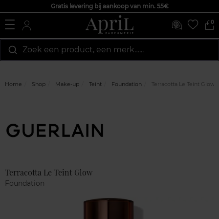
Gratis levering bij aankoop van min. 55€
0
Zoek een product, een merk…...
Home
Shop
Make-up
Teint
Foundation
Terracotta Le Teint Glow
Marque
Klantenreviews
Terracotta Le Teint Glow
Foundation