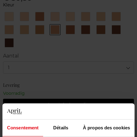
Kleur
0N
2C
5N
1C
1N
2N
2W
3.5N
3N
3W
4.5W
4N
6N
7N
7W
8N
9N
Aantal
1
Levering
Voorradig
In winkelmandje
Gratis levering bij aankoop van min. 55€
Consentement
Détails
À propos des cookies
Gratis retour in je winkelpunt