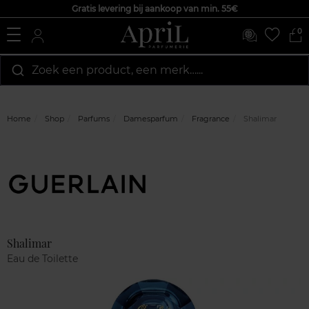
Gratis levering bij aankoop van min. 55€
0
Zoek een product, een merk…...
Home
Shop
Parfums
Damesparfum
Fragrance
Shalimar
Marque
Klantenreviews
Shalimar
Eau de Toilette