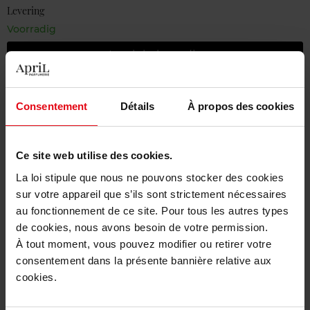
Levering
Voorradig
In winkelmandje
Gratis levering bij aankoop van min. 55€
Consentement
Détails
À propos des cookies
Gratis retour in je winkelpunt
Gratis verpakking
Ce site web utilise des cookies.
La loi stipule que nous ne pouvons stocker des cookies
sur votre appareil que s’ils sont strictement nécessaires
au fonctionnement de ce site. Pour tous les autres types
Beschrijving
de cookies, nous avons besoin de votre permission.
À tout moment, vous pouvez modifier ou retirer votre
consentement dans la présente bannière relative aux
Karakteristieken
cookies.