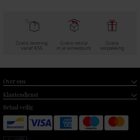
Gratis levering
Gratis retour
Gratis
vanaf €55
in je winkelpunt
verpakking
Over ons
Klantendienst
Betaal veilig