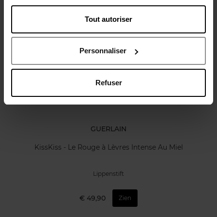
Review
Tout autoriser
Nog iets vergeten ?
Personnaliser
Refuser
GUERLAIN
KissKiss - Le Rouge à Lèvres Intense Au Miel
Lippenstift
€ 49,90
Zien