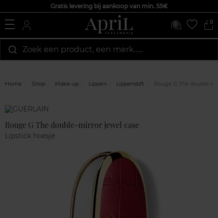
Gratis levering bij aankoop van min. 55€
0
Zoek een product, een merk…...
Home
Shop
Make-up
Lippen
Lippenstift
Rouge G The double-mir
Marque
Klantenreviews
Rouge G The double-mirror jewel case
Lipstick hoesje