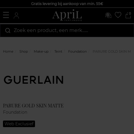
Gratis levering bij aankoop van min. 55€
0
Zoek een product, een merk…...
Home
Shop
Make-up
Teint
Foundation
PARURE GOLD SKIN MA
Marque
Klantenreviews
PARURE GOLD SKIN MATTE
Foundation
Web Exclusief