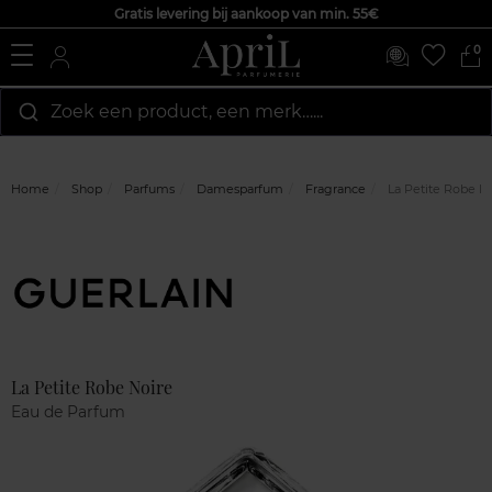
Gratis levering bij aankoop van min. 55€
0
Zoek een product, een merk…...
Home
Shop
Parfums
Damesparfum
Fragrance
La Petite Robe N
Marque
Klantenreviews
La Petite Robe Noire
Eau de Parfum