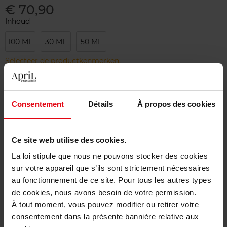
€ 70,90
Inhoud
100 ML
30 ML
50 ML
Selecteer de productkenmerken.
Bestel nu!
Consentement
Détails
À propos des cookies
Gratis levering bij aankoop van min. 55€
Gratis retour in je winkelpunt
Ce site web utilise des cookies.
La loi stipule que nous ne pouvons stocker des cookies
Gratis verpakking
sur votre appareil que s’ils sont strictement nécessaires
au fonctionnement de ce site. Pour tous les autres types
de cookies, nous avons besoin de votre permission.
À tout moment, vous pouvez modifier ou retirer votre
Beschrijving
consentement dans la présente bannière relative aux