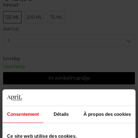
Inhoud
125 ML
200 ML
75 ML
Aantal
1
Levering
Voorradig
In winkelmandje
Gratis levering bij aankoop van min. 55€
Gratis retour in je winkelpunt
Consentement
Détails
À propos des cookies
Gratis verpakking
Ce site web utilise des cookies.