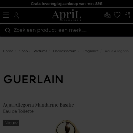
Gratis levering bij aankoop van min. 55€
0
Zoek een product, een merk…...
Home
Shop
Parfums
Damesparfum
Fragrance
Aqua Allegoria Ma
Marque
Klantenreviews
Aqua Allegoria Mandarine Basilic
Eau de Toilette
Nieuw