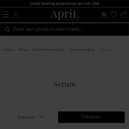
Gratis levering bij aankoop van min. 55€
0
Zoek een product, een merk…...
Home
Shop
Gezichtsverzorging
Type verzorging
Serum
Serum
Filtreren
Sorteren