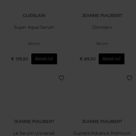
GUERLAIN
JEANNE PIAUBERT
Super Aqua-Serum
Divinskin
Serum
Serum
€ 159,50
€ 89,50
Bestel nu!
Bestel nu!
JEANNE PIAUBERT
JEANNE PIAUBERT
Le Serum Universel
Suprem'Advance Premium