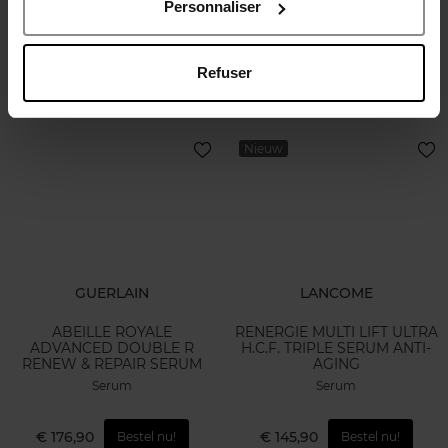
Personnaliser
Serum
Refuser
€ 115,50
€ 198,50
Bestel nu!
Bestel nu!
Nieuw
GUERLAIN
LANCOME
ABEILLE ROYALE
RENERGIE MULTI LIFT ULTRA
ADVANCED DOUBLE R
H.C.F. TRIPLE SERUM ANTI-
RENEW & REPAIR SERUM
AGING
Serum
Serum
€ 176,90
€ 145,90
Bestel nu!
Bestel nu!