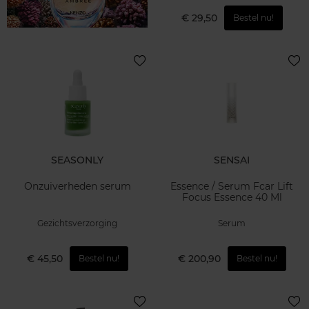
€ 29,50
Bestel nu!
SEASONLY
SENSAI
Onzuiverheden serum
Essence / Serum Fcar Lift
Focus Essence 40 Ml
Gezichtsverzorging
Serum
€ 45,50
€ 200,90
Bestel nu!
Bestel nu!