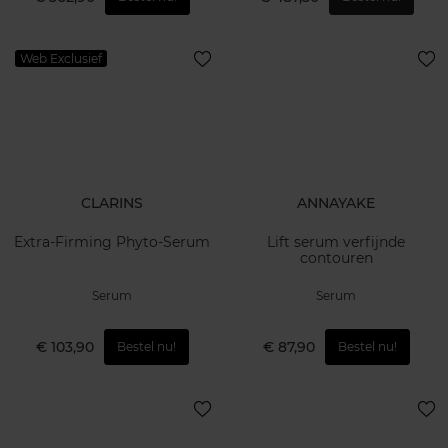
Web Exclusief
CLARINS
ANNAYAKE
Extra-Firming Phyto-Serum
Lift serum verfijnde
contouren
Serum
Serum
€ 103,90
€ 87,90
Bestel nu!
Bestel nu!