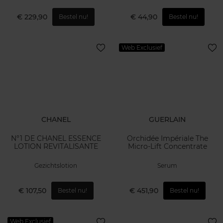
€ 229,90
€ 44,90
Bestel nu!
Bestel nu!
Web Exclusief
CHANEL
GUERLAIN
N°1 DE CHANEL ESSENCE
Orchidée Impériale The
LOTION REVITALISANTE
Micro-Lift Concentrate
Gezichtslotion
Serum
€ 107,50
€ 451,90
Bestel nu!
Bestel nu!
Web Exclusief