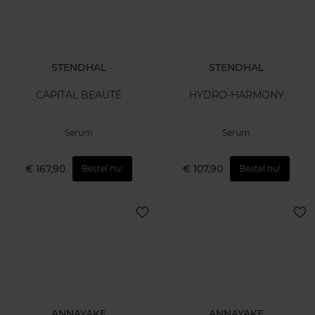
STENDHAL
STENDHAL
CAPITAL BEAUTÉ
HYDRO-HARMONY
Serum
Serum
€ 167,90
€ 107,90
Bestel nu!
Bestel nu!
ANNAYAKE
ANNAYAKE