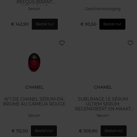
RÉÉQUILIBRANT
REPULPANT
Serum
Gezichtsverzorging
€ 142,90
€ 93,50
Bestel nu!
Bestel nu!
CHANEL
CHANEL
N°1 DE CHANEL SÉRUM-EN-
SUBLIMAGE LE SÉRUM
BRUME AU CAMÉLIA ROUGE
ULTIEM SERUM:
REGENEREERT EN MAAKT
DICHTER
Serum
Serum
€ 112,50
€ 505,90
Bestel nu!
Bestel nu!