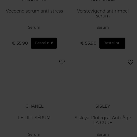
Voedend serum anti-stress
Verstevigend antirimpel
serum
Serum
Serum
€ 55,90
€ 55,90
Bestel nu!
Bestel nu!
CHANEL
SISLEY
LE LIFT SÉRUM
Sisleÿa L'Intégral Anti-Âge
LA CURE
Serum
Serum