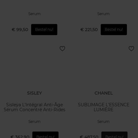
Serum
Serum
€ 99,50
€ 221,50
Bestel nu!
Bestel nu!
SISLEY
CHANEL
Sisleÿa L'Intégral Anti-Âge
SUBLIMAGE L'ESSENCE
Sérum Concentré Anti-Rides
LUMIÈRE
Serum
Serum
€ 362,90
€ 487,50
Bestel nu!
Bestel nu!