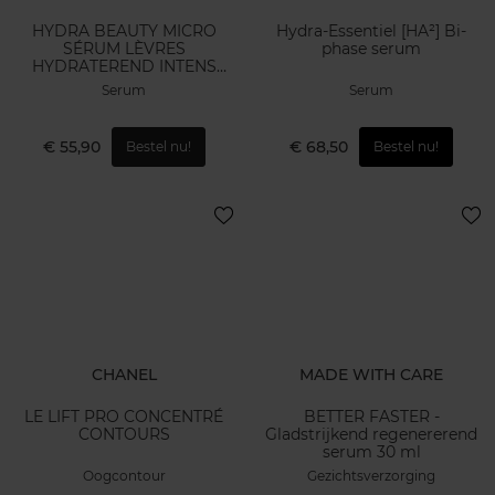
HYDRA BEAUTY MICRO
Hydra-Essentiel [HA²] Bi-
SÉRUM LÈVRES
phase serum
HYDRATEREND INTENS
VOLLER MAKEND
Serum
Serum
€ 55,90
€ 68,50
Bestel nu!
Bestel nu!
CHANEL
MADE WITH CARE
LE LIFT PRO CONCENTRÉ
BETTER FASTER -
CONTOURS
Gladstrijkend regenererend
serum 30 ml
Oogcontour
Gezichtsverzorging