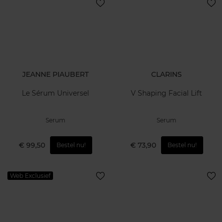
JEANNE PIAUBERT
CLARINS
Le Sérum Universel
V Shaping Facial Lift
Serum
Serum
€ 99,50
€ 73,90
Bestel nu!
Bestel nu!
Web Exclusief