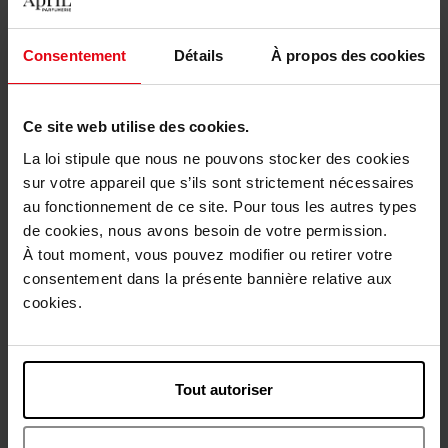
STENDHAL
STENDHAL
Consentement
Détails
À propos des cookies
RECETTE MERVEILLEUSE
RECETTE MERVEILLEUSE
Anti-Rimpel Serum
Comfort Serum
Ce site web utilise des cookies.
La loi stipule que nous ne pouvons stocker des cookies
sur votre appareil que s’ils sont strictement nécessaires
€ 115,50
€ 115,50
Bestel nu!
Bestel nu!
au fonctionnement de ce site. Pour tous les autres types
de cookies, nous avons besoin de votre permission.
À tout moment, vous pouvez modifier ou retirer votre
consentement dans la présente bannière relative aux
cookies.
Tout autoriser
STENDHAL
STENDHAL
RECETTE MERVEILLEUSE
PUR LUXE L'Oléo-Sérum
Oval Lift Remodeling Serum