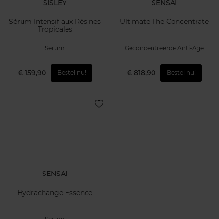
SISLEY
SENSAI
Sérum Intensif aux Résines
Ultimate The Concentrate
Tropicales
Serum
Geconcentreerde Anti-Age
€ 159,90
€ 818,90
Bestel nu!
Bestel nu!
SENSAI
Hydrachange Essence
Serum