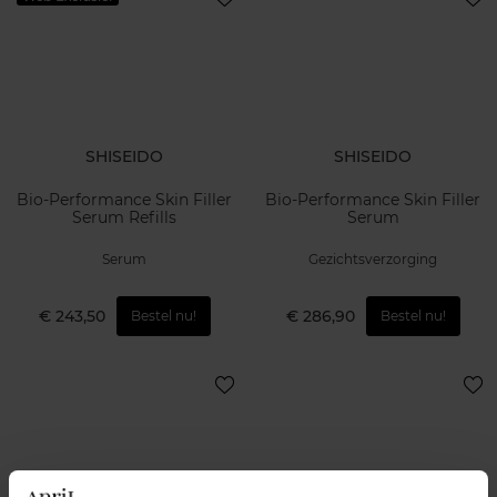
SHISEIDO
SHISEIDO
Bio-Performance Skin Filler
Bio-Performance Skin Filler
Serum Refills
Serum
Serum
Gezichtsverzorging
€ 243,50
€ 286,90
Bestel nu!
Bestel nu!