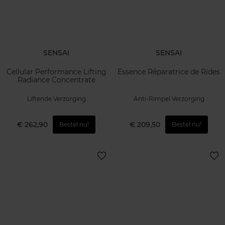
SENSAI
SENSAI
Cellular Performance Lifting
Essence Réparatrice de Rides
Radiance Concentrate
Liftende Verzorging
Anti-Rimpel Verzorging
€ 262,90
€ 209,50
Bestel nu!
Bestel nu!