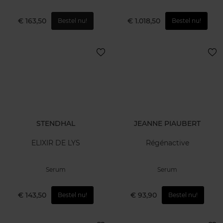
€ 163,50
€ 1.018,50
Bestel nu!
Bestel nu!
STENDHAL
JEANNE PIAUBERT
ELIXIR DE LYS
Régénactive
Serum
Serum
€ 143,50
€ 93,90
Bestel nu!
Bestel nu!