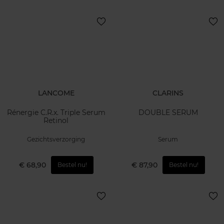
LANCOME
CLARINS
Rénergie C.R.x. Triple Serum
DOUBLE SERUM
Retinol
Gezichtsverzorging
Serum
€ 68,90
€ 87,90
Bestel nu!
Bestel nu!