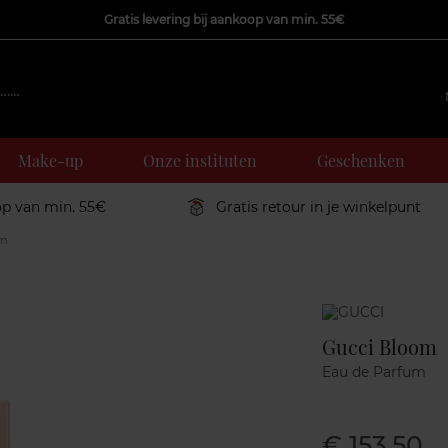
Gratis levering bij aankoop van min. 55€
Make-up
Onze instituten
Geschenken
op van min. 55€
Gratis retour in je winkelpunt
om
Marque
Gucci Bloom
Eau de Parfum
€ 153,50