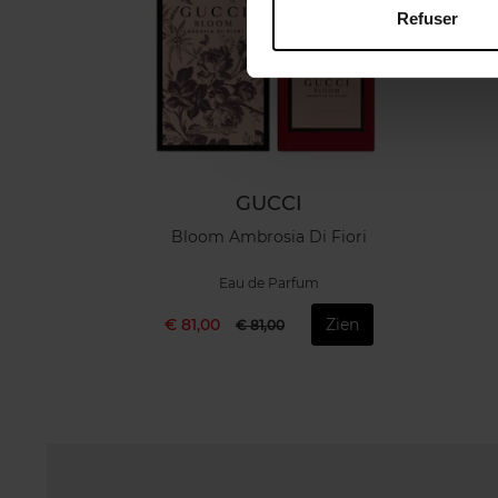
Refuser
GUCCI
Bloom Ambrosia Di Fiori
Eau de Parfum
€ 81,00
Zien
€ 81,00