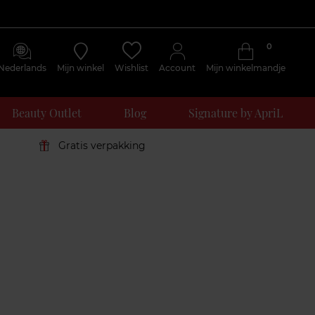
0
Nederlands
Mijn winkel
Wishlist
Account
Mijn winkelmandje
Beauty Outlet
Blog
Signature by ApriL
Gratis verpakking
Klantenreviews