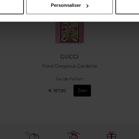
Personnaliser
GUCCI
Flora Gorgeous Gardenia
Eau de Parfum
€ 187,90
Zien