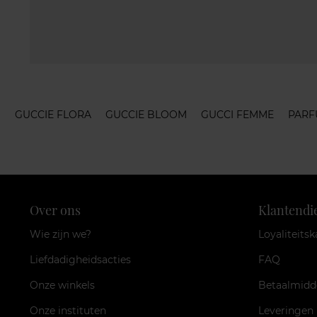
GUCCIE FLORA
GUCCIE BLOOM
GUCCI FEMME
PARF
Over ons
Klantendi
Wie zijn we?
Loyaliteitsk
Liefdadigheidsacties
FAQ
Onze winkels
Betaalmidd
Onze instituten
Leveringen