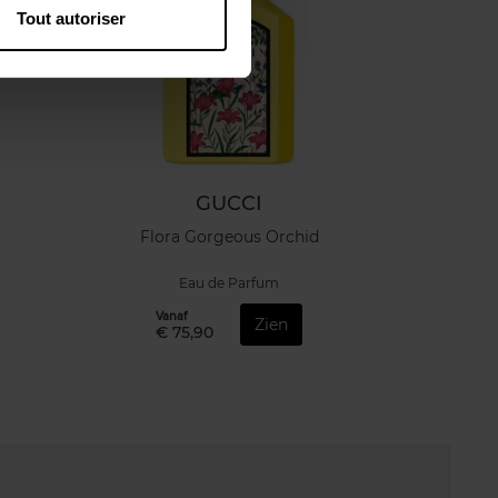
Tout autoriser
GUCCI
Flora Gorgeous Orchid
Eau de Parfum
Vanaf
Zien
€ 75,90