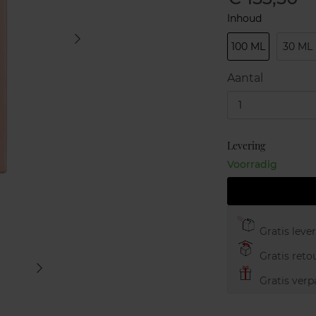
Inhoud
100 ML
30 ML
Aantal
1
Levering
Voorradig
Gratis leve
Gratis retou
Gratis verp