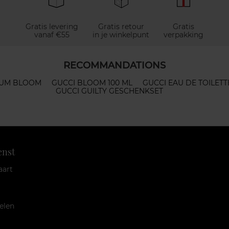
Gratis levering
Gratis retour
Gratis
vanaf €55
in je winkelpunt
verpakking
RECOMMANDATIONS
UM BLOOM
GUCCI BLOOM 100 ML
GUCCI EAU DE TOILETT
GUCCI GUILTY GESCHENKSET
enst
aart
elen