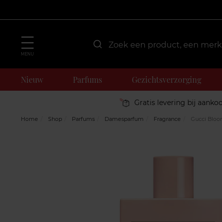
MENU
Nieuw
Parfums
Gezichtsverzorging
Gratis levering bij aanko
Home
Shop
Parfums
Damesparfum
Fragrance
Gucci Blo