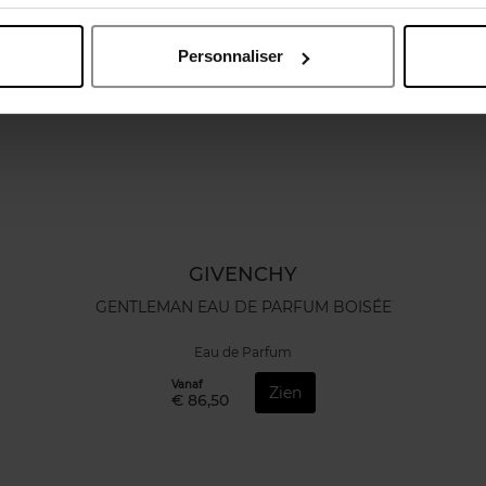
Personnaliser
GIVENCHY
GENTLEMAN EAU DE PARFUM BOISÉE
Eau de Parfum
Vanaf
Zien
€ 86,50