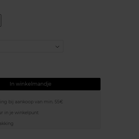
In winkelmandje
ring bij aankoop van min. 55€
r in je winkelpunt
akking