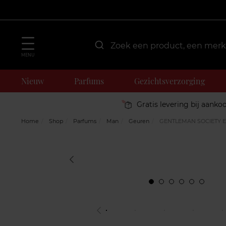
MENU
Nieuw
Parfums
Gezichtsverzorging
Gratis levering bij aanko
Home
Shop
Parfums
Man
Geuren
GENTLEMAN SOCIETY 