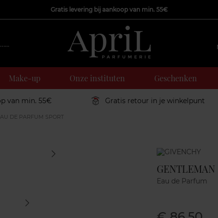
Gratis levering bij aankoop van min. 55€
Make-up
Onze instituten
Geschenken
op van min. 55€
Gratis retour in je winkelpunt
EAU DE PARFUM SPORT
Marque
GENTLEMAN 
Eau de Parfum
€ 86,50