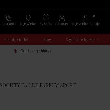
0
Nederlands
Mijn winkel
Wishlist
Account
Mijn winkelmandje
Beauty Outlet
Blog
Signature by ApriL
Gratis verpakking
Klantenreviews
SOCIETY EAU DE PARFUM SPORT