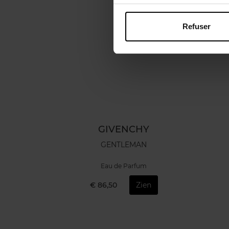
Refuser
GIVENCHY
GENTLEMAN
Eau de Parfum
€ 86,50
Zien