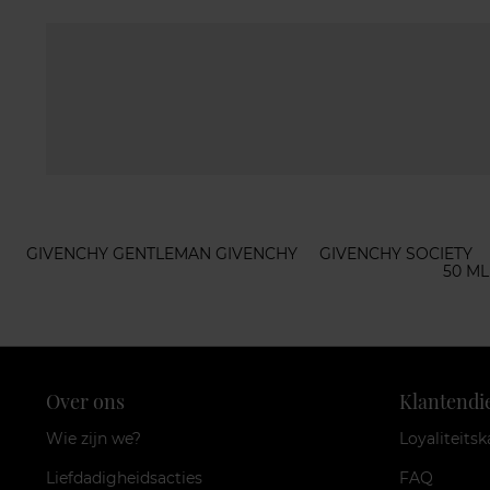
GIVENCHY GENTLEMAN GIVENCHY
GIVENCHY SOCIETY
50 M
Over ons
Klantendi
Wie zijn we?
Loyaliteitsk
Liefdadigheidsacties
FAQ