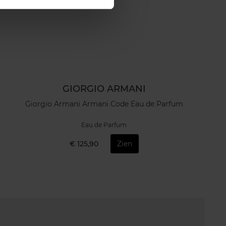
GIORGIO ARMANI
Giorgio Armani Armani Code Eau de Parfum
Eau de Parfum
€ 125,90
Zien