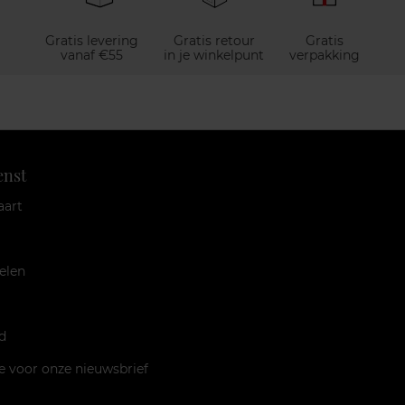
Gratis levering
Gratis retour
Gratis
vanaf €55
in je winkelpunt
verpakking
enst
aart
elen
d
je voor onze nieuwsbrief