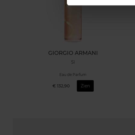
GIORGIO ARMANI
Sì
Eau de Parfum
€ 132,90
Zien