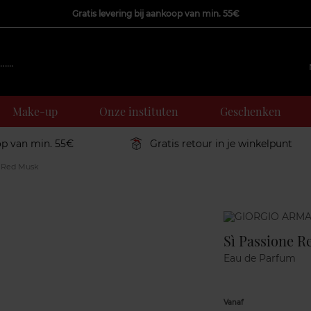
Gratis levering bij aankoop van min. 55€
Make-up
Onze instituten
Geschenken
op van min. 55€
Gratis retour in je winkelpunt
e Red Musk
Marque
Sì Passione 
Eau de Parfum
Vanaf