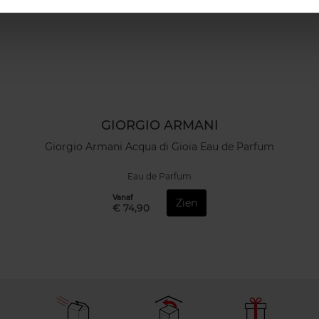
GIORGIO ARMANI
Giorgio Armani Acqua di Gioia Eau de Parfum
Eau de Parfum
Vanaf
Zien
€ 74,90