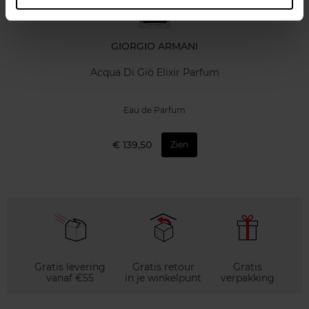
GIORGIO ARMANI
Acqua Di Giò Elixir Parfum
Eau de Parfum
€ 139,50
Zien
Gratis levering
Gratis retour
Gratis
vanaf €55
in je winkelpunt
verpakking