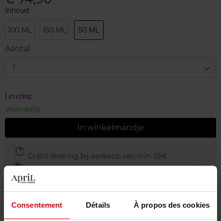
Inhoud
100 ML
150 ML
50 ML
Aantal
1
Levering
Voorradig
In winkelmandje
Gratis levering bij aankoop van min. 55€
Gratis retour in je winkelpunt
Gratis verpakking
Consentement
Détails
À propos des cookies