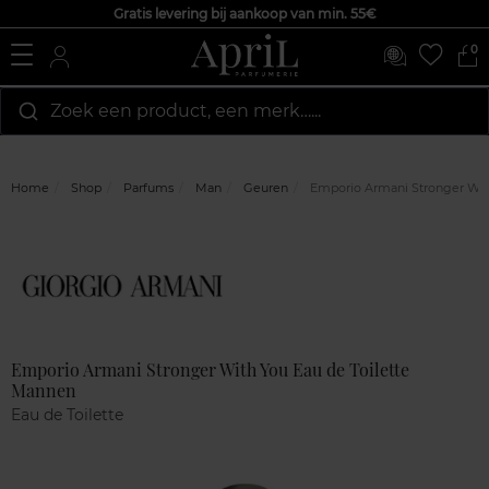
Gratis levering bij aankoop van min. 55€
0
Zoek een product, een merk…...
Home
Shop
Parfums
Man
Geuren
Emporio Armani Stronger With
Marque
Klantenreviews
Emporio Armani Stronger With You Eau de Toilette
Mannen
Eau de Toilette