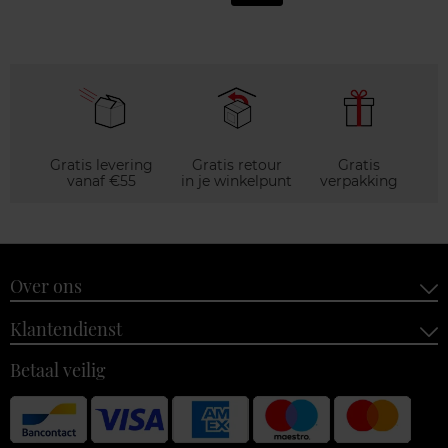
Gratis levering
Gratis retour
Gratis
vanaf €55
in je winkelpunt
verpakking
Over ons
Klantendienst
Betaal veilig