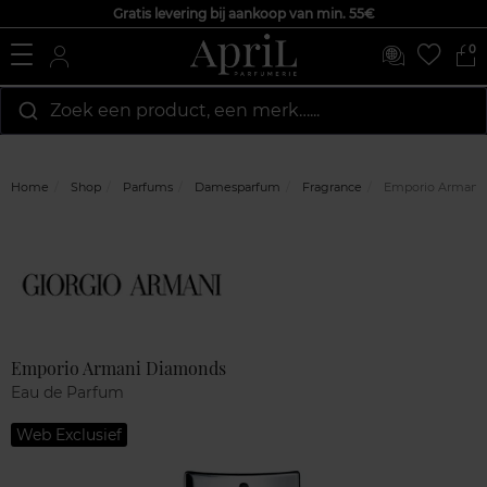
Gratis levering bij aankoop van min. 55€
0
Zoek een product, een merk…...
Home
Shop
Parfums
Damesparfum
Fragrance
Emporio Armani
Marque
Klantenreviews
Emporio Armani Diamonds
Eau de Parfum
Web Exclusief