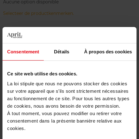
Aucune option disponible
Selecteer de productkenmerken.
Bestel nu!
Gratis levering bij aankoop van min. 55€
Consentement
Détails
À propos des cookies
Gratis retour in je winkelpunt
Gratis verpakking
Ce site web utilise des cookies.
La loi stipule que nous ne pouvons stocker des cookies
sur votre appareil que s’ils sont strictement nécessaires
au fonctionnement de ce site. Pour tous les autres types
de cookies, nous avons besoin de votre permission.
Beschrijving
À tout moment, vous pouvez modifier ou retirer votre
consentement dans la présente bannière relative aux
cookies.
Karakteristieken