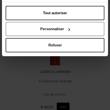
Review
Tout autoriser
Nog iets vergeten ?
Personnaliser
Refuser
GIORGIO ARMANI
Sì Passione Intense
Eau de Parfum
€ 85,50
Zien